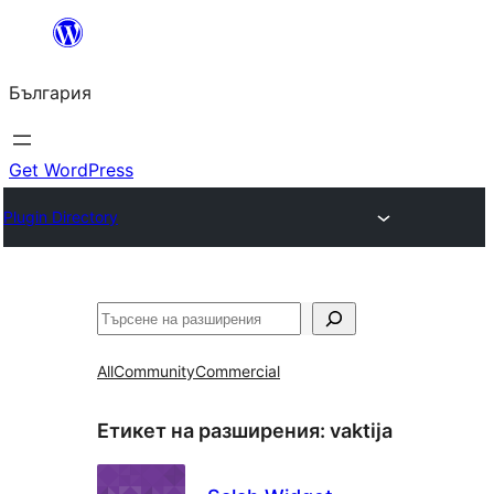
Към
съдържанието
България
Get WordPress
Plugin Directory
Търсене
All
Community
Commercial
Етикет на разширения:
vaktija