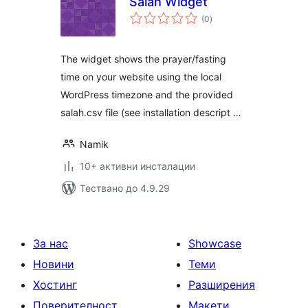
Salah Widget
общо
(0
)
оценки
The widget shows the prayer/fasting
time on your website using the local
WordPress timezone and the provided
salah.csv file (see installation descript …
Namik
10+ активни инсталации
Тествано до 4.9.29
За нас
Showcase
Новини
Теми
Хостинг
Разширения
Поверителност
Макети