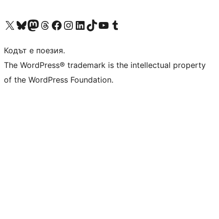
Visit our X (formerly Twitter) account
Visit our Bluesky account
Visit our Mastodon account
Visit our Threads account
Посетете нашата страница във Facebook
Посетете нашия профил в Instagram
Посетете нашия профил в LinkedIn
Visit our TikTok account
Visit our YouTube channel
Visit our Tumblr account
Кодът е поезия.
The WordPress® trademark is the intellectual property
of the WordPress Foundation.