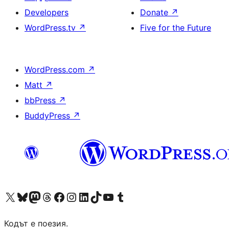
Developers
Donate
↗
WordPress.tv
↗
Five for the Future
WordPress.com
↗
Matt
↗
bbPress
↗
BuddyPress
↗
Visit our X (formerly Twitter) account
Visit our Bluesky account
Visit our Mastodon account
Visit our Threads account
Посетете нашата страница във Facebook
Посетете нашия профил в Instagram
Посетете нашия профил в LinkedIn
Visit our TikTok account
Visit our YouTube channel
Visit our Tumblr account
Кодът е поезия.