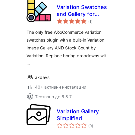
Variation Swatches
and Gallery for
общо
WooCommerce
(1
)
оценки
The only free WooCommerce variation
swatches plugin with a built-in Variation
Image Gallery AND Stock Count by
Variation. Replace boring dropdowns wit
…
akdevs
40+ активни инсталации
Тествано до 6.8.7
Variation Gallery
Simplified
общо
(0
)
оценки