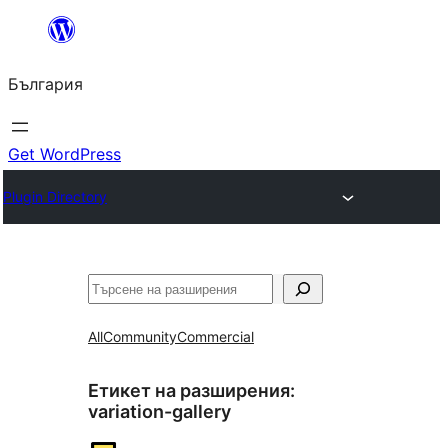
Към
съдържанието
България
Get WordPress
Plugin Directory
Търсене
All
Community
Commercial
Етикет на разширения:
variation-gallery