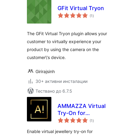
GFit Virtual Tryon
общо
(1
)
оценки
The GFit Virtual Tryon plugin allows your
customer to virtually experience your
product by using the camera on the
customer\'s device.
Girirajsinh
30+ активни инсталации
Тествано до 6.7.5
AMMAZZA Virtual
Try-On for
общо
Jewellery
(1
)
оценки
Enable virtual jewellery try-on for