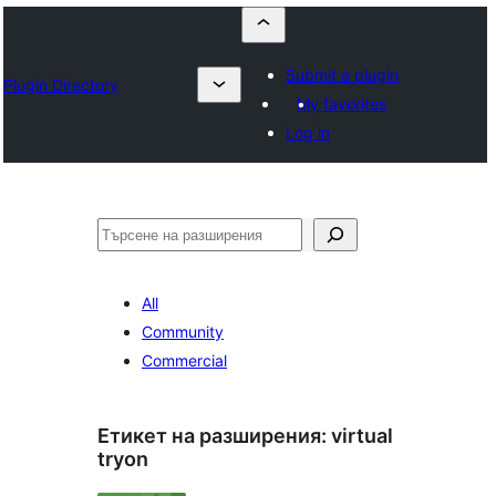
Submit a plugin
Plugin Directory
My favorites
Log in
Търсене
All
Community
Commercial
Етикет на разширения:
virtual
tryon