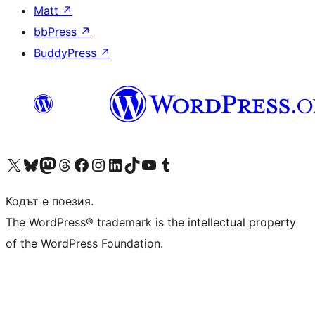
Matt
↗
bbPress
↗
BuddyPress
↗
Visit our X (formerly Twitter) account
Visit our Bluesky account
Visit our Mastodon account
Visit our Threads account
Посетете нашата страница във Facebook
Посетете нашия профил в Instagram
Посетете нашия профил в LinkedIn
Visit our TikTok account
Visit our YouTube channel
Visit our Tumblr account
Кодът е поезия.
The WordPress® trademark is the intellectual property
of the WordPress Foundation.