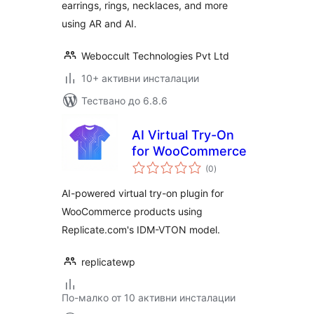
earrings, rings, necklaces, and more
using AR and AI.
Weboccult Technologies Pvt Ltd
10+ активни инсталации
Тествано до 6.8.6
AI Virtual Try-On
for WooCommerce
общо
(0
)
оценки
AI-powered virtual try-on plugin for
WooCommerce products using
Replicate.com's IDM-VTON model.
replicatewp
По-малко от 10 активни инсталации