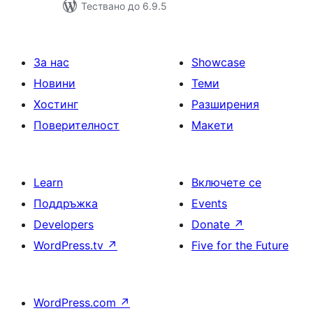
Тествано до 6.9.5
За нас
Showcase
Новини
Теми
Хостинг
Разширения
Поверителност
Макети
Learn
Включете се
Поддръжка
Events
Developers
Donate
↗
WordPress.tv
↗
Five for the Future
WordPress.com
↗