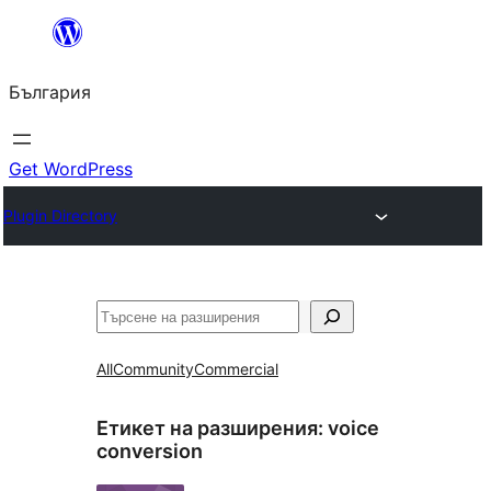
Към
съдържанието
България
Get WordPress
Plugin Directory
Търсене
All
Community
Commercial
Етикет на разширения:
voice
conversion