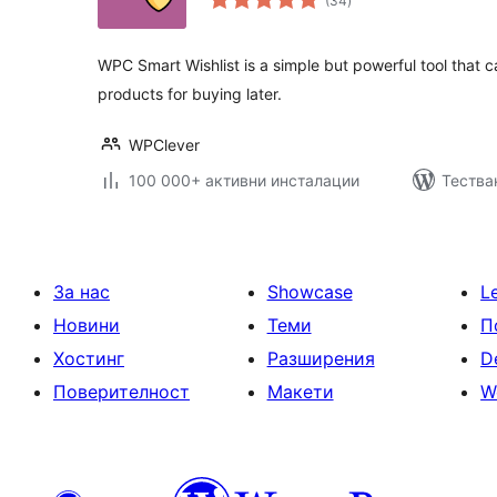
(34
)
оценки
WPC Smart Wishlist is a simple but powerful tool that 
products for buying later.
WPClever
100 000+ активни инсталации
Тестван
За нас
Showcase
L
Новини
Теми
П
Хостинг
Разширения
D
Поверителност
Макети
W