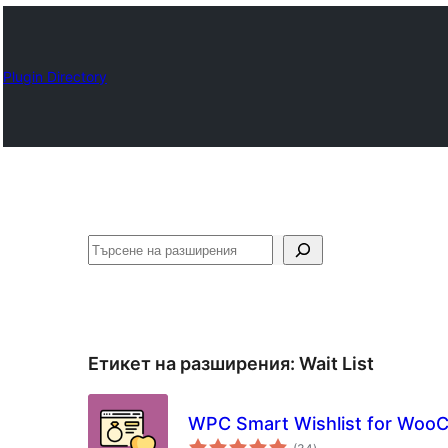
Plugin Directory
Търсене
Етикет на разширения:
Wait List
WPC Smart Wishlist for Wo
общо