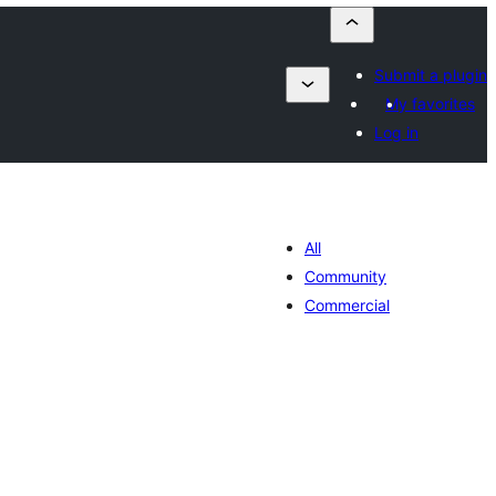
Submit a plugin
My favorites
Log in
All
Community
Commercial