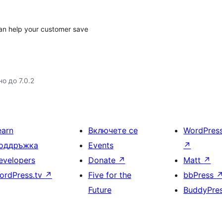
can help your customer save
о до 7.0.2
earn
Включете се
WordPres
оддръжка
Events
↗
evelopers
Donate
↗
Matt
↗
ordPress.tv
↗
Five for the
bbPress
Future
BuddyPre