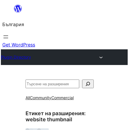
Към
съдържанието
България
Get WordPress
Plugin Directory
Търсене
All
Community
Commercial
Етикет на разширения:
website thumbnail