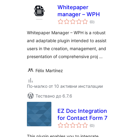
Whitepaper
manager – WPH
общо
(0
)
оценки
Whitepaper Manager – WPH is a robust
and adaptable plugin intended to assist
users in the creation, management, and
presentation of comprehensive proj …
Félix Martínez
По-малко от 10 активни инсталации
Тествано до 6.7.6
EZ Doc Integration
for Contact Form 7
общо
(0
)
оценки
This plugin enables you to integrate