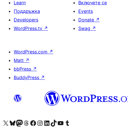
Learn
Включете се
Поддръжка
Events
Developers
Donate
↗
WordPress.tv
↗
Swag
↗
WordPress.com
↗
Matt
↗
bbPress
↗
BuddyPress
↗
Visit our X (formerly Twitter) account
Visit our Bluesky account
Visit our Mastodon account
Visit our Threads account
Посетете нашата страница във Facebook
Посетете нашия профил в Instagram
Посетете нашия профил в LinkedIn
Visit our TikTok account
Visit our YouTube channel
Visit our Tumblr account