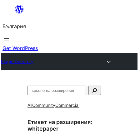
Към
съдържанието
България
Get WordPress
Plugin Directory
Търсене
All
Community
Commercial
Етикет на разширения:
whitepaper