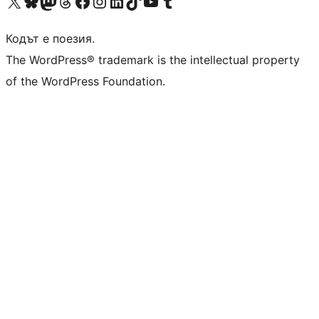
Visit our X (formerly Twitter) account
Visit our Bluesky account
Visit our Mastodon account
Visit our Threads account
Посетете нашата страница във Facebook
Посетете нашия профил в Instagram
Посетете нашия профил в LinkedIn
Visit our TikTok account
Visit our YouTube channel
Visit our Tumblr account
Кодът е поезия.
The WordPress® trademark is the intellectual property
of the WordPress Foundation.