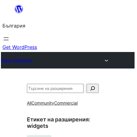
Към
съдържанието
България
Get WordPress
Plugin Directory
Търсене
All
Community
Commercial
Етикет на разширения:
widgets