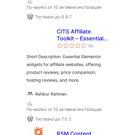
По-малко от 10 активни инсталации
Тествано до 6.8.7
CITS Affiliate
Toolkit – Essential
общо
Elementor Widgets
(0
)
оценки
for Affiliate
Short Description: Essential Elementor
Websites
widgets for affiliate websites, offering
product reviews, price comparison,
hosting reviews, and more.
Ashikur Rahman
По-малко от 10 активни инсталации
Тествано до 7.0.3
RSM Content