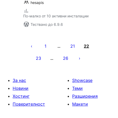
hesapis
По-малко от 10 активни инсталации
Тествано до 6.9.6
Разделяне
на
1
21
22
…
публикациите
23
26
…
на
страници
За нас
Showcase
Новини
Теми
Хостинг
Разширения
Поверителност
Макети