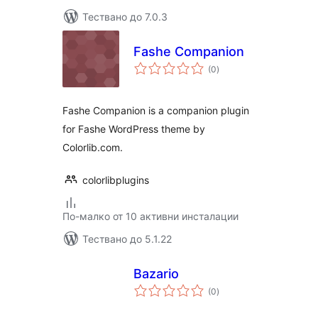
Тествано до 7.0.3
Fashe Companion
общо
(0
)
оценки
Fashe Companion is a companion plugin
for Fashe WordPress theme by
Colorlib.com.
colorlibplugins
По-малко от 10 активни инсталации
Тествано до 5.1.22
Bazario
общо
(0
)
оценки