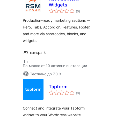
Widgets
общо
(0
)
оценки
Production-ready marketing sections —
Hero, Tabs, Accordion, Features, Footer,
and more via shortcodes, blocks, and
widgets.
rsmspark
По-малко от 10 активни инсталации
Тествано до 7.0.3
Tapform
общо
(0
)
оценки
Connect and integrate your Tapform
widget to your Wordpress website.