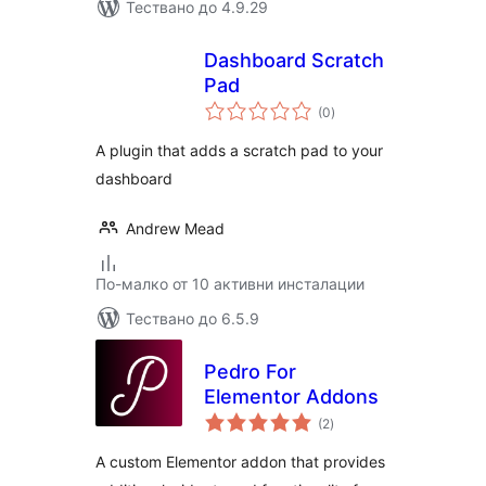
Тествано до 4.9.29
Dashboard Scratch
Pad
общо
(0
)
оценки
A plugin that adds a scratch pad to your
dashboard
Andrew Mead
По-малко от 10 активни инсталации
Тествано до 6.5.9
Pedro For
Elementor Addons
общо
(2
)
оценки
A custom Elementor addon that provides