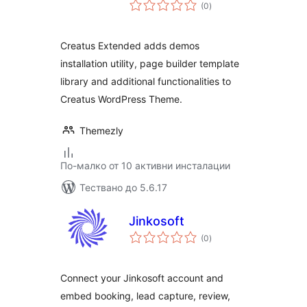
общо
(0
)
оценки
Creatus Extended adds demos
installation utility, page builder template
library and additional functionalities to
Creatus WordPress Theme.
Themezly
По-малко от 10 активни инсталации
Тествано до 5.6.17
Jinkosoft
общо
(0
)
оценки
Connect your Jinkosoft account and
embed booking, lead capture, review,