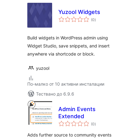
Yuzool Widgets
общо
(0
)
оценки
Build widgets in WordPress admin using
Widget Studio, save snippets, and insert
anywhere via shortcode or block.
yuzool
По-малко от 10 активни инсталации
Тествано до 6.9.6
Admin Events
Extended
общо
(0
)
оценки
Adds further source to community events