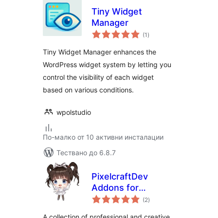
Tiny Widget
Manager
общо
(1
)
оценки
Tiny Widget Manager enhances the
WordPress widget system by letting you
control the visibility of each widget
based on various conditions.
wpolstudio
По-малко от 10 активни инсталации
Тествано до 6.8.7
PixelcraftDev
Addons for
общо
Elementor (Lite)
(2
)
оценки
A collection of professional and creative