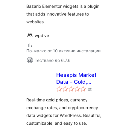
Bazario Elementor widgets is a plugin
that adds innovative features to
websites.
wpdive
По-малко от 10 активни инсталации
Тествано до 6.7.6
Hesapis Market
Data – Gold,
общо
Currency & Crypto
(0
)
оценки
Prices
Real-time gold prices, currency
exchange rates, and cryptocurrency
data widgets for WordPress. Beautiful,
customizable, and easy to use.