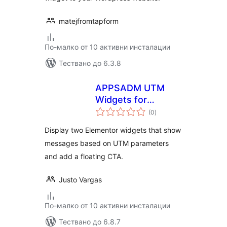
matejfromtapform
По-малко от 10 активни инсталации
Тествано до 6.3.8
APPSADM UTM
Widgets for
общо
Elementor
(0
)
оценки
Display two Elementor widgets that show
messages based on UTM parameters
and add a floating CTA.
Justo Vargas
По-малко от 10 активни инсталации
Тествано до 6.8.7