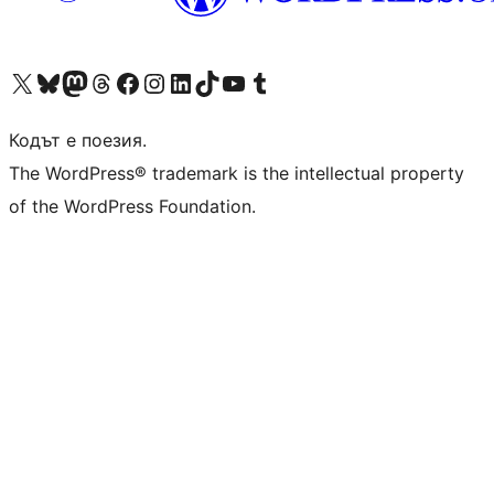
Visit our X (formerly Twitter) account
Visit our Bluesky account
Visit our Mastodon account
Visit our Threads account
Посетете нашата страница във Facebook
Посетете нашия профил в Instagram
Посетете нашия профил в LinkedIn
Visit our TikTok account
Visit our YouTube channel
Visit our Tumblr account
Кодът е поезия.
The WordPress® trademark is the intellectual property
of the WordPress Foundation.