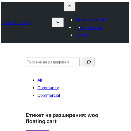
Submit a plugin
Plugin Directory
My favorites
Log in
Търсене
All
Community
Commercial
Етикет на разширения:
woo
floating cart