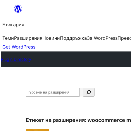
Към
съдържанието
България
Теми
Разширения
Новини
Поддръжка
За WordPress
Прево
Get WordPress
Plugin Directory
Търсене
Етикет на разширения:
woocommerce mul