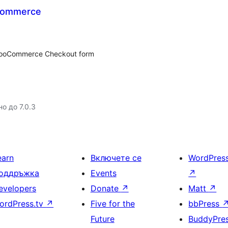
oCommerce
 WooCommerce Checkout form
о до 7.0.3
earn
Включете се
WordPres
оддръжка
Events
↗
evelopers
Donate
↗
Matt
↗
ordPress.tv
↗
Five for the
bbPress
Future
BuddyPre