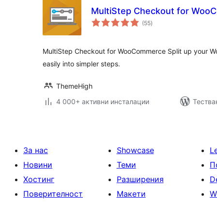
MultiStep Checkout for Wo
общо
(55
)
оценки
MultiStep Checkout for WooCommerce Split up your
easily into simpler steps.
ThemeHigh
4 000+ активни инсталации
Тестван
За нас
Showcase
L
Новини
Теми
П
Хостинг
Разширения
D
Поверителност
Макети
W