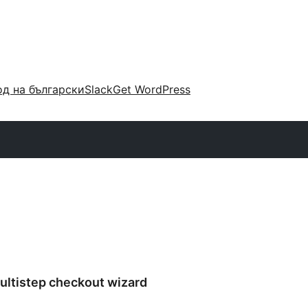
д на български
Slack
Get WordPress
tistep checkout wizard