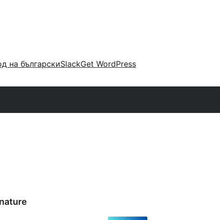
д на български
Slack
Get WordPress
nature