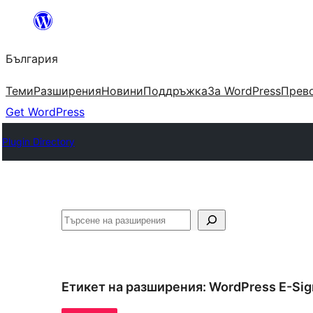
Към
съдържанието
България
Теми
Разширения
Новини
Поддръжка
За WordPress
Прево
Get WordPress
Plugin Directory
Търсене
Етикет на разширения:
WordPress E-Sig