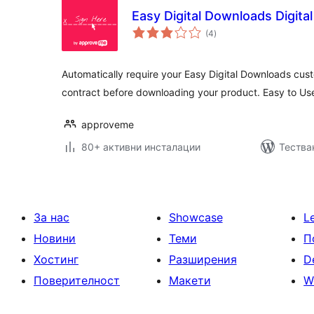
Easy Digital Downloads Digita
общо
(4
)
оценки
Automatically require your Easy Digital Downloads cust
contract before downloading your product. Easy to Us
approveme
80+ активни инсталации
Тестван
За нас
Showcase
L
Новини
Теми
П
Хостинг
Разширения
D
Поверителност
Макети
W