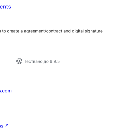
ents
бщо
ценки
 to create a agreement/contract and digital signature
Тествано до 6.9.5
s.com
↗
ss
↗