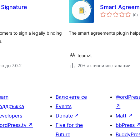
l Signature
Smart Agreem
о
(0
)
о
omers to sign a legally binding
The smart agreements plugin helps
e.
teamzt
о до 7.0.2
20+ активни инсталации
earn
Включете се
WordPres
оддръжка
Events
↗
evelopers
Donate
↗
Matt
↗
ordPress.tv
↗
Five for the
bbPress
Future
BuddyPre