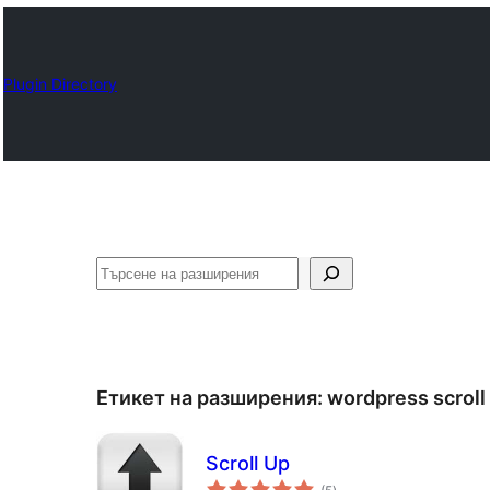
Plugin Directory
Търсене
Етикет на разширения:
wordpress scroll
Scroll Up
общо