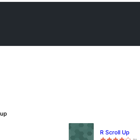
 up
R Scroll Up
о