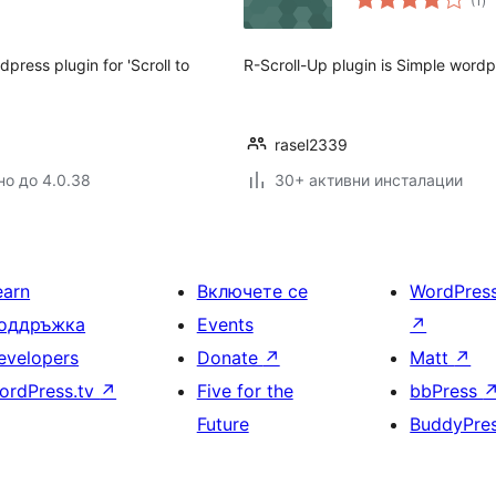
(1
)
оц
dpress plugin for 'Scroll to
R-Scroll-Up plugin is Simple wordpre
rasel2339
но до 4.0.38
30+ активни инсталации
earn
Включете се
WordPres
оддръжка
Events
↗
evelopers
Donate
↗
Matt
↗
ordPress.tv
↗
Five for the
bbPress
Future
BuddyPre