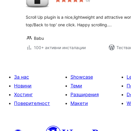
(5
)
оценки
Scroll Up plugin is a nice,lightweight and attractive wor
top/Back to top' one click. Happy scrolling….
Babu
100+ активни инсталации
Тества
За нас
Showcase
L
Новини
Теми
П
Хостинг
Разширения
D
Поверителност
Макети
W