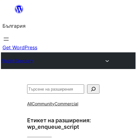
Към
съдържанието
България
Get WordPress
Plugin Directory
Търсене
All
Community
Commercial
Етикет на разширения:
wp_enqueue_script