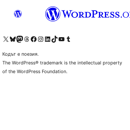
Visit our X (formerly Twitter) account
Visit our Bluesky account
Visit our Mastodon account
Visit our Threads account
Посетете нашата страница във Facebook
Посетете нашия профил в Instagram
Посетете нашия профил в LinkedIn
Visit our TikTok account
Visit our YouTube channel
Visit our Tumblr account
Кодът е поезия.
The WordPress® trademark is the intellectual property
of the WordPress Foundation.