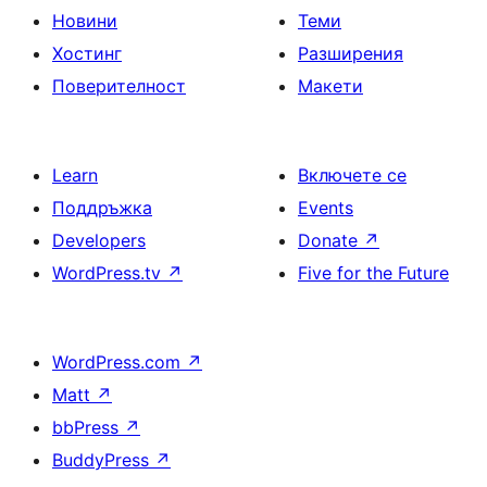
Новини
Теми
Хостинг
Разширения
Поверителност
Макети
Learn
Включете се
Поддръжка
Events
Developers
Donate
↗
WordPress.tv
↗
Five for the Future
WordPress.com
↗
Matt
↗
bbPress
↗
BuddyPress
↗