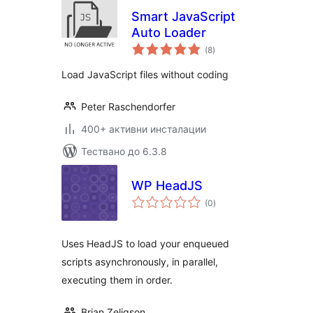
Smart JavaScript
Auto Loader
общо
(8
)
оценки
Load JavaScript files without coding
Peter Raschendorfer
400+ активни инсталации
Тествано до 6.3.8
WP HeadJS
общо
(0
)
оценки
Uses HeadJS to load your enqueued
scripts asynchronously, in parallel,
executing them in order.
Brian Zeligson