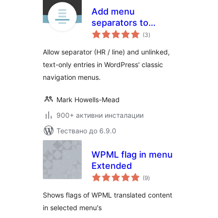
Add menu
separators to
общо
navigation
(3
)
оценки
Allow separator (HR / line) and unlinked,
text-only entries in WordPress' classic
navigation menus.
Mark Howells-Mead
900+ активни инсталации
Тествано до 6.9.0
WPML flag in menu
Extended
общо
(9
)
оценки
Shows flags of WPML translated content
in selected menu's