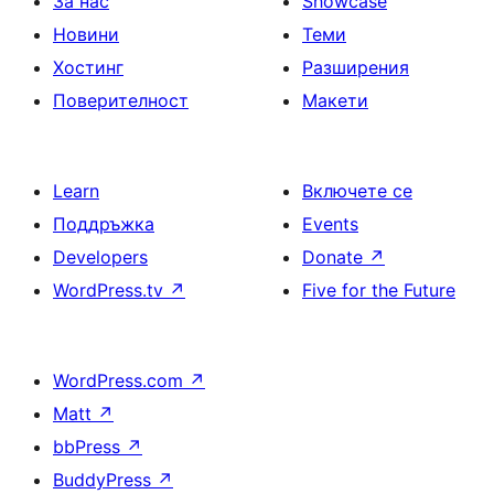
За нас
Showcase
Новини
Теми
Хостинг
Разширения
Поверителност
Макети
Learn
Включете се
Поддръжка
Events
Developers
Donate
↗
WordPress.tv
↗
Five for the Future
WordPress.com
↗
Matt
↗
bbPress
↗
BuddyPress
↗