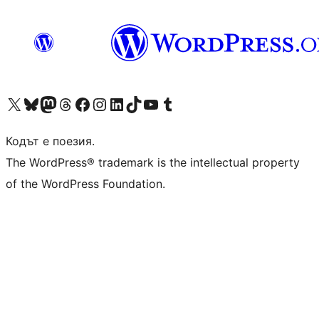
Visit our X (formerly Twitter) account
Visit our Bluesky account
Visit our Mastodon account
Visit our Threads account
Посетете нашата страница във Facebook
Посетете нашия профил в Instagram
Посетете нашия профил в LinkedIn
Visit our TikTok account
Visit our YouTube channel
Visit our Tumblr account
Кодът е поезия.
The WordPress® trademark is the intellectual property
of the WordPress Foundation.