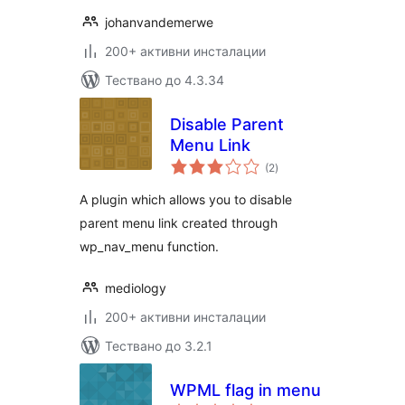
johanvandemerwe
200+ активни инсталации
Тествано до 4.3.34
Disable Parent
Menu Link
общо
(2
)
оценки
A plugin which allows you to disable
parent menu link created through
wp_nav_menu function.
mediology
200+ активни инсталации
Тествано до 3.2.1
WPML flag in menu