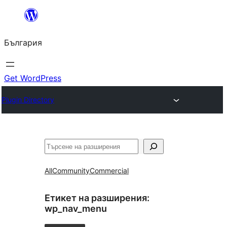
Към
съдържанието
България
Get WordPress
Plugin Directory
Търсене
All
Community
Commercial
Етикет на разширения:
wp_nav_menu