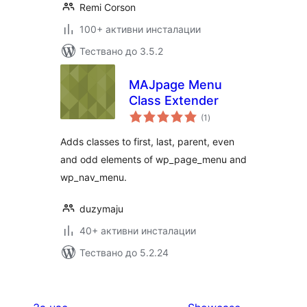
Remi Corson
100+ активни инсталации
Тествано до 3.5.2
MAJpage Menu
Class Extender
общо
(1
)
оценки
Adds classes to first, last, parent, even
and odd elements of wp_page_menu and
wp_nav_menu.
duzymaju
40+ активни инсталации
Тествано до 5.2.24