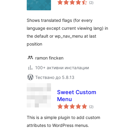
общо
(2
)
оценки
Shows translated flags (for every
language except current viewing lang) in
the default or wp_nav_menu at last
position
ramon fincken
100+ активни инсталации
Тествано до 5.8.13
Sweet Custom
Menu
общо
(2
)
оценки
This is a simple plugin to add custom
attributes to WordPress menus.