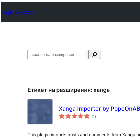
Plugin Directory
Търсене
Етикет на разширения:
xanga
Xanga Importer by PopeOnA
общо
(1
)
оценки
This plugin imports posts and comments from Xanga arc