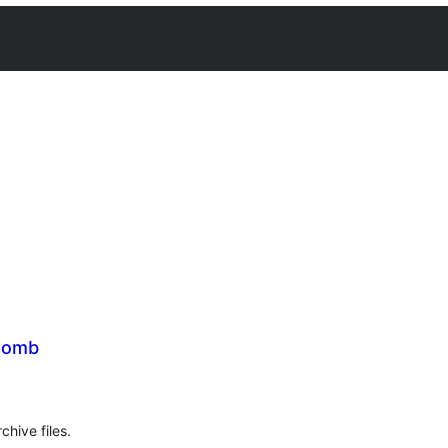
Bomb
hive files.