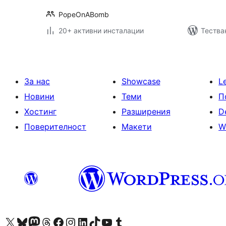
PopeOnABomb
20+ активни инсталации
Тестван
За нас
Showcase
L
Новини
Теми
П
Хостинг
Разширения
D
Поверителност
Макети
W
Visit our X (formerly Twitter) account
Visit our Bluesky account
Visit our Mastodon account
Visit our Threads account
Посетете нашата страница във Facebook
Посетете нашия профил в Instagram
Посетете нашия профил в LinkedIn
Visit our TikTok account
Visit our YouTube channel
Visit our Tumblr account