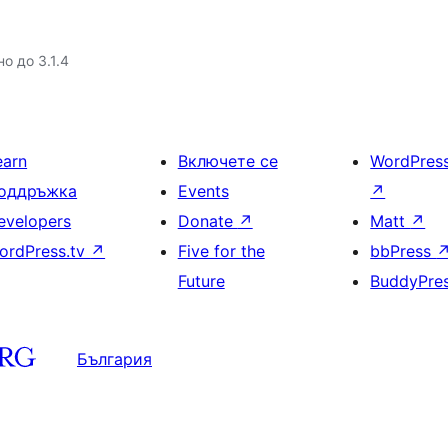
о до 3.1.4
earn
Включете се
WordPres
оддръжка
Events
↗
evelopers
Donate
↗
Matt
↗
ordPress.tv
↗
Five for the
bbPress
Future
BuddyPre
България