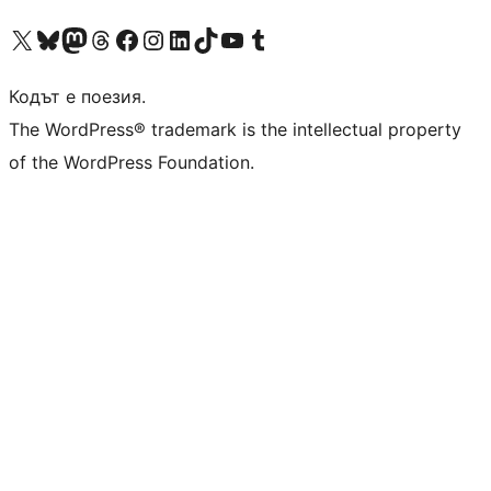
Visit our X (formerly Twitter) account
Visit our Bluesky account
Visit our Mastodon account
Visit our Threads account
Посетете нашата страница във Facebook
Посетете нашия профил в Instagram
Посетете нашия профил в LinkedIn
Visit our TikTok account
Visit our YouTube channel
Visit our Tumblr account
Кодът е поезия.
The WordPress® trademark is the intellectual property
of the WordPress Foundation.