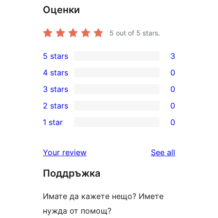
Оценки
5
out of 5 stars.
5 stars
3
3
4 stars
0
5-
0
3 stars
0
star
4-
0
2 stars
0
reviews
star
3-
0
1 star
0
reviews
star
2-
0
reviews
star
1-
reviews
Your review
See all
reviews
star
Поддръжка
reviews
Имате да кажете нещо? Имете
нужда от помощ?