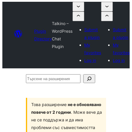
Talkino –
Submit
Submit
Plugin
WordPress
a plugin
a plugin
Directory
Chat
My
My
Plugin
favorites
favorites
Log in
Log in
Търсене
на
разширения
Това разширение
не е обновявано
повече от 2 години
. Може вече да
не се поддържа и да има
проблеми със съвместимостта