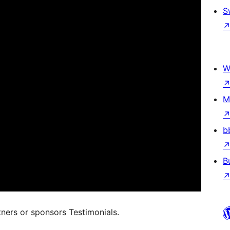
S
W
M
b
B
tners or sponsors Testimonials.