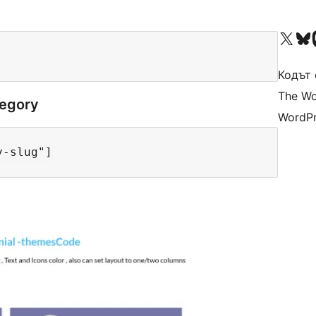
Visit our X (formerly 
Visit ou
Vi
Кодът 
The Wo
tegory
WordPr