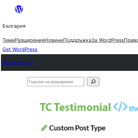
Към
съдържанието
България
Теми
Разширения
Новини
Поддръжка
За WordPress
Прево
Get WordPress
Plugin Directory
Търсене
на
разширения