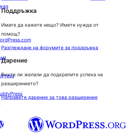
reviews
star
wag
Поддръжка
reviews
↗
Имате да кажете нещо? Имете нужда от
помощ?
ordPress.com
Разглеждане на форумите за поддръжка
↗
att
Дарение
↗
Бихте ли желали да подкрепите успеха на
bPress
разширението?
↗
uddyPress
Направете дарение за това разширение
↗