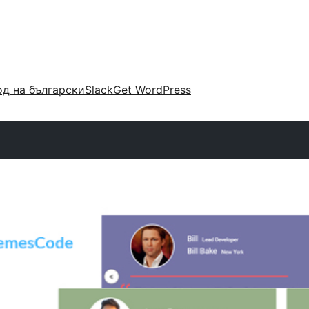
д на български
Slack
Get WordPress