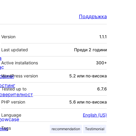
Поддръжка
Мета
Version
1.1.1
Last updated
Преди
2 години
а
Active installations
300+
ас
овини
WordPress version
5.2 или по-висока
остинг
Tested up to
6.7.6
оверителност
PHP version
5.6 или по-висока
Language
English (US)
howcase
еми
Tags
recommendation
Testimonial