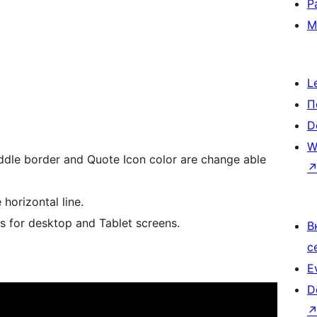
Р
М
L
П
D
W
iddle border and Quote Icon color are change able
horizontal line.
 for desktop and Tablet screens.
В
с
E
D