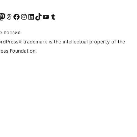
Twitter) account
r Bluesky account
sit our Mastodon account
Visit our Threads account
Посетете нашата страница във Facebook
Посетете нашия профил в Instagram
Посетете нашия профил в LinkedIn
Visit our TikTok account
Visit our YouTube channel
Visit our Tumblr account
е поезия.
rdPress® trademark is the intellectual property of the
ess Foundation.