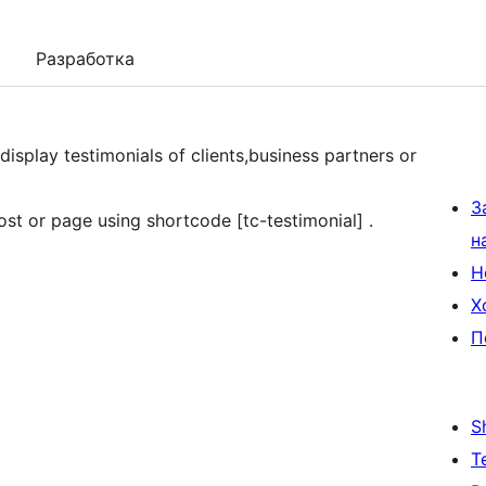
Разработка
 display testimonials of clients,business partners or
З
t or page using shortcode [tc-testimonial] .
н
Н
Х
П
S
Т