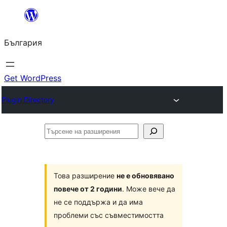
Към
съдържанието
България
Get WordPress
Plugin Directory
Търсене
на
разширения
Това разширение
не е обновявано
повече от 2 години
. Може вече да
не се поддържа и да има
проблеми със съвместимостта