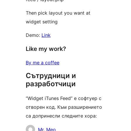
Then pick layout you want at
widget setting
Demo:
Link
Like my work?
By me a coffee
Сътрудници и
разработчици
“Widget iTunes Feed” е софтуер с
отворен код. Към разширението
са допринесли следните хора:
Сътрудници
Mr. Meo