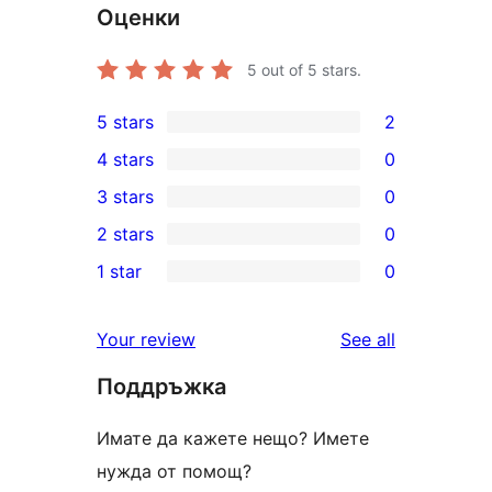
Оценки
5
out of 5 stars.
5 stars
2
2
4 stars
0
5-
0
3 stars
0
star
4-
0
2 stars
0
reviews
star
3-
0
1 star
0
reviews
star
2-
0
reviews
star
1-
reviews
Your review
See all
reviews
star
Поддръжка
reviews
Имате да кажете нещо? Имете
нужда от помощ?