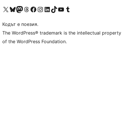
Visit our X (formerly Twitter) account
Visit our Bluesky account
Visit our Mastodon account
Visit our Threads account
Посетете нашата страница във Facebook
Посетете нашия профил в Instagram
Посетете нашия профил в LinkedIn
Visit our TikTok account
Visit our YouTube channel
Visit our Tumblr account
Кодът е поезия.
The WordPress® trademark is the intellectual property
of the WordPress Foundation.