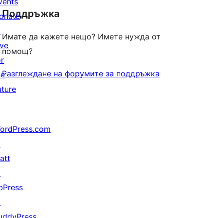
vents
Поддръжка
reviews
onate
↗
Имате да кажете нещо? Имете нужда от
ive
помощ?
or
Разглеждане на форумите за поддръжка
he
uture
ordPress.com
↗
att
↗
bPress
↗
uddyPress