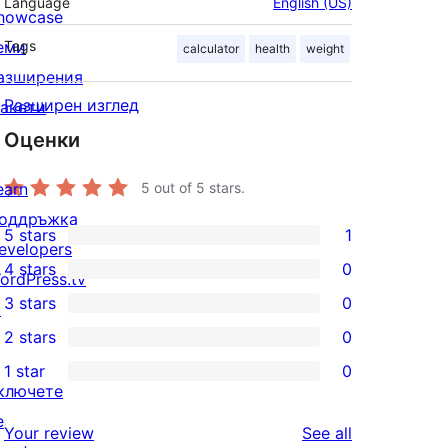
Language
English (US)
howcase
еми
Tags
calculator
health
weight
азширения
Разширен изглед
акети
Оценки
earn
5
out of 5 stars.
оддръжка
5 stars
1
1
evelopers
4 stars
0
5-
ordPress.tv
0
3 stars
0
star
↗
4-
0
2 stars
0
review
star
3-
0
1 star
0
reviews
star
2-
0
ключете
reviews
star
1-
е
reviews
Your review
See all
reviews
star