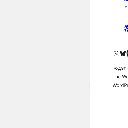
Visit our X (formerly 
Visit ou
Vi
Кодът 
The Wo
WordPr