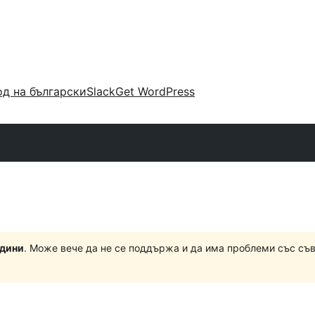
д на български
Slack
Get WordPress
одини
. Може вече да не се поддържа и да има проблеми със съ