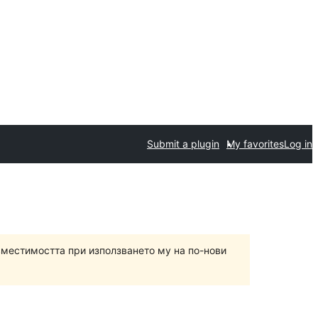
Submit a plugin
My favorites
Log in
вместимостта при използването му на по-нови