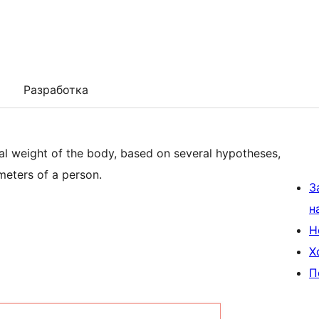
Разработка
deal weight of the body, based on several hypotheses,
meters of a person.
З
н
Н
Х
П