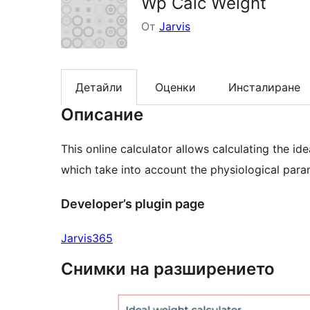
Wp Calc Weight
От
Jarvis
Детайли
Оценки
Инсталиране
Описание
This online calculator allows calculating the i
which take into account the physiological para
Developer’s plugin page
Jarvis365
Снимки на разширението