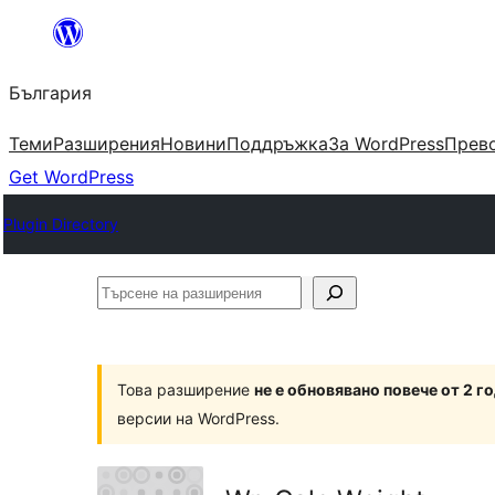
Към
съдържанието
България
Теми
Разширения
Новини
Поддръжка
За WordPress
Прево
Get WordPress
Plugin Directory
Търсене
на
разширения
Това разширение
не е обновявано повече от 2 г
версии на WordPress.