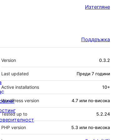
Изтегляне
Поддръжка
Мета
Version
0.3.2
Last updated
Преди
7 години
а
Active installations
10+
ас
овини
WordPress version
4.7 или по-висока
остинг
Tested up to
5.2.24
оверителност
PHP version
5.3 или по-висока