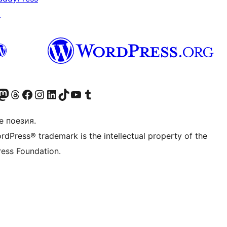
↗
Twitter) account
r Bluesky account
sit our Mastodon account
Visit our Threads account
Посетете нашата страница във Facebook
Посетете нашия профил в Instagram
Посетете нашия профил в LinkedIn
Visit our TikTok account
Visit our YouTube channel
Visit our Tumblr account
е поезия.
rdPress® trademark is the intellectual property of the
ess Foundation.