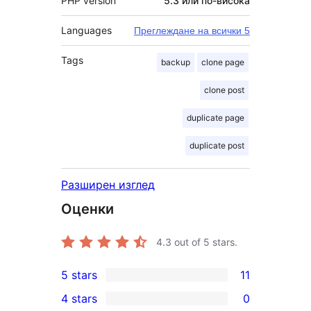
PHP version
5.3 или по-висока
Languages
Преглеждане на всички 5
Tags
backup
clone page
clone post
duplicate page
duplicate post
Разширен изглед
Оценки
4.3
out of 5 stars.
5 stars
11
11
4 stars
0
5-
0