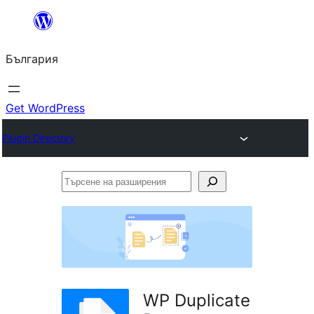
Към
съдържанието
България
Get WordPress
Plugin Directory
Търсене
на
разширения
WP Duplicate