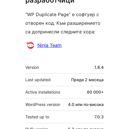
разработчици
“WP Duplicate Page” е софтуер с
отворен код. Към разширението
са допринесли следните хора:
Сътрудници
Ninja Team
Мета
Version
1.8.4
Last updated
Преди
2 месеца
Active installations
60 000+
WordPress version
4.0 или по-висока
Tested up to
7.0.3