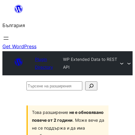
Към
съдържанието
България
Get WordPress
Plugin
WP Extended Data to REST
Directory
API
Търсене
на
разширения
Това разширение
не е обновявано
повече от 2 години
. Може вече да
не се поддържа и да има