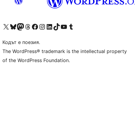
Visit our X (formerly Twitter) account
Visit our Bluesky account
Visit our Mastodon account
Visit our Threads account
Посетете нашата страница във Facebook
Посетете нашия профил в Instagram
Посетете нашия профил в LinkedIn
Visit our TikTok account
Visit our YouTube channel
Visit our Tumblr account
Кодът е поезия.
The WordPress® trademark is the intellectual property
of the WordPress Foundation.