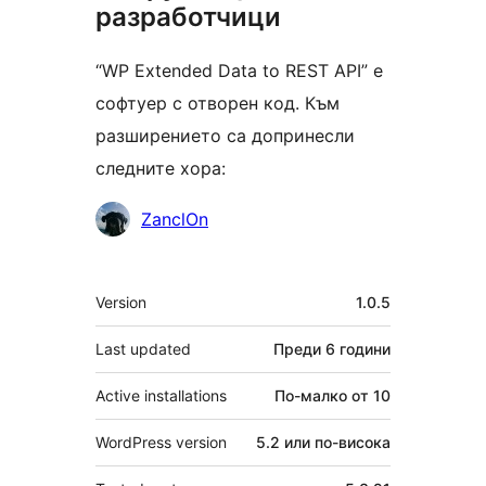
разработчици
“WP Extended Data to REST API” е
софтуер с отворен код. Към
разширението са допринесли
следните хора:
Сътрудници
ZanclOn
Мета
Version
1.0.5
Last updated
Преди
6 години
Active installations
По-малко от 10
WordPress version
5.2 или по-висока