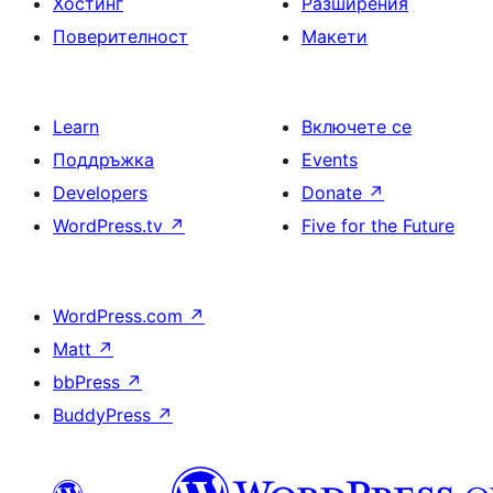
Хостинг
Разширения
Поверителност
Макети
Learn
Включете се
Поддръжка
Events
Developers
Donate
↗
WordPress.tv
↗
Five for the Future
WordPress.com
↗
Matt
↗
bbPress
↗
BuddyPress
↗