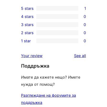
5 stars
1
1
4 stars
0
5-
0
3 stars
0
star
4-
0
2 stars
0
review
star
3-
0
1 star
0
reviews
star
2-
0
reviews
star
1-
reviews
Your review
See all
reviews
star
Поддръжка
reviews
Имате да кажете нещо? Имете
нужда от помощ?
Разглеждане на форумите за
поддръжка