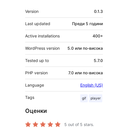
Мета
Version
0.1.3
Last updated
Преди
5 години
Active installations
400+
WordPress version
5.0 или по-висока
Tested up to
5.7.0
PHP version
7.0 или по-висока
Language
English (US)
Tags
gif
player
Оценки
5
out of 5 stars.