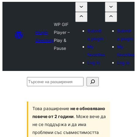
WP GIF
Submit
Submit
Plugin
Player –
a plugin
a plugin
Directory
Play &
My
My
Pause
favorites
favorites
Log in
Log in
Търсене
на
разширения
Това разширение
не е обновявано
повече от 2 години
. Може вече да
не се поддържа и да има
проблеми със съвместимостта