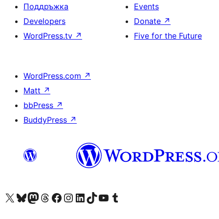
Поддръжка
Events
Developers
Donate
↗
WordPress.tv
↗
Five for the Future
WordPress.com
↗
Matt
↗
bbPress
↗
BuddyPress
↗
Visit our X (formerly Twitter) account
Visit our Bluesky account
Visit our Mastodon account
Visit our Threads account
Посетете нашата страница във Facebook
Посетете нашия профил в Instagram
Посетете нашия профил в LinkedIn
Visit our TikTok account
Visit our YouTube channel
Visit our Tumblr account