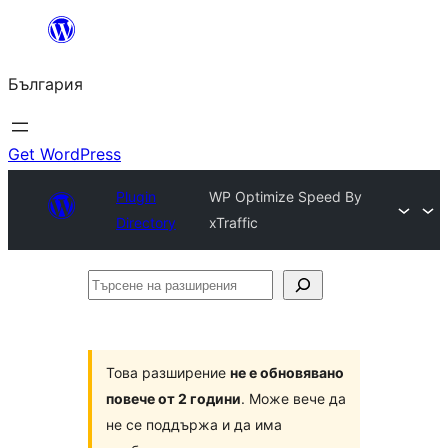
Към
съдържанието
България
Get WordPress
Plugin
WP Optimize Speed By
Directory
xTraffic
Търсене
на
разширения
Това разширение
не е обновявано
повече от 2 години
. Може вече да
не се поддържа и да има