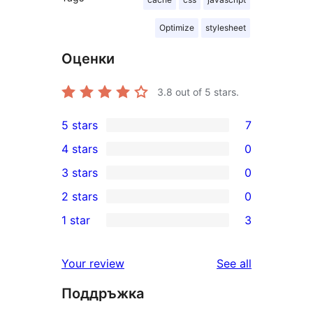
Optimize
stylesheet
Оценки
3.8
out of 5 stars.
5 stars
7
7
4 stars
0
5-
0
3 stars
0
star
4-
0
2 stars
0
reviews
star
3-
0
1 star
3
reviews
star
2-
3
reviews
star
1-
reviews
Your review
See all
reviews
star
Поддръжка
reviews