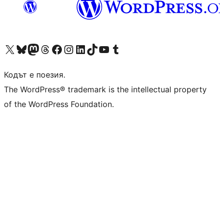
Visit our X (formerly Twitter) account
Visit our Bluesky account
Visit our Mastodon account
Visit our Threads account
Посетете нашата страница във Facebook
Посетете нашия профил в Instagram
Посетете нашия профил в LinkedIn
Visit our TikTok account
Visit our YouTube channel
Visit our Tumblr account
Кодът е поезия.
The WordPress® trademark is the intellectual property
of the WordPress Foundation.