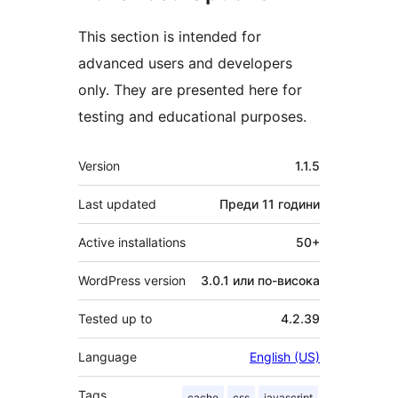
This section is intended for
advanced users and developers
only. They are presented here for
testing and educational purposes.
Мета
Version
1.1.5
Last updated
Преди
11 години
Active installations
50+
WordPress version
3.0.1 или по-висока
Tested up to
4.2.39
Language
English (US)
Tags
cache
css
javascript