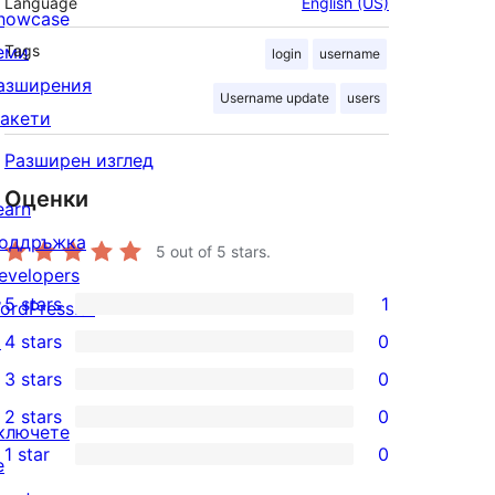
Language
English (US)
howcase
еми
Tags
login
username
азширения
Username update
users
акети
Разширен изглед
Оценки
earn
оддръжка
5
out of 5 stars.
evelopers
5 stars
1
ordPress.tv
1
↗
4 stars
0
5-
0
3 stars
0
star
4-
0
2 stars
0
review
star
3-
0
ключете
1 star
0
reviews
star
2-
е
0
reviews