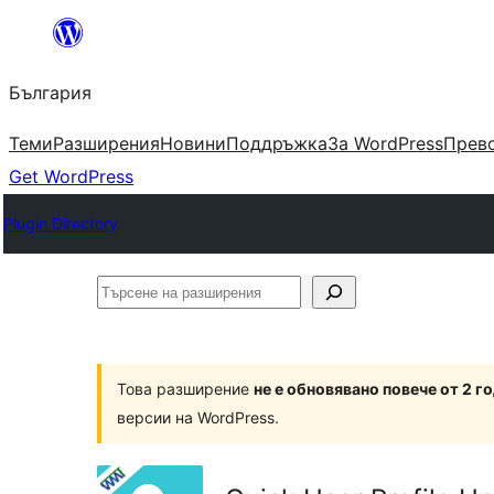
Към
съдържанието
България
Теми
Разширения
Новини
Поддръжка
За WordPress
Прево
Get WordPress
Plugin Directory
Търсене
на
разширения
Това разширение
не е обновявано повече от 2 г
версии на WordPress.