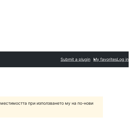
Submit a plugin
My favorites
Log in
вместимостта при използването му на по-нови