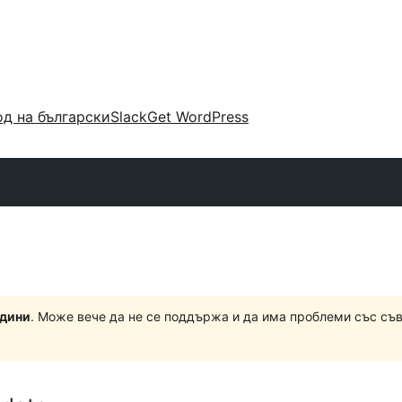
д на български
Slack
Get WordPress
одини
. Може вече да не се поддържа и да има проблеми със съ