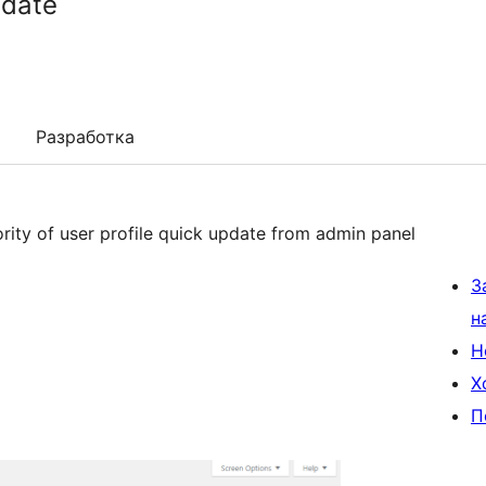
pdate
Разработка
ority of user profile quick update from admin panel
З
н
Н
Х
П