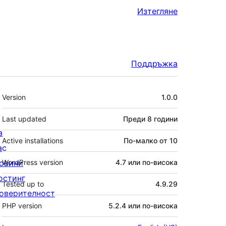
Изтегляне
Поддръжка
Мета
Version
1.0.0
Last updated
Преди
8 години
а
Active installations
По-малко от 10
ас
овини
WordPress version
4.7 или по-висока
остинг
Tested up to
4.9.29
оверителност
PHP version
5.2.4 или по-висока