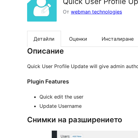
Quick User Profile U
От
webman technologies
Детайли
Оценки
Инсталиране
Описание
Quick User Profile Update will give admin auth
Plugin Features
Quick edit the user
Update Username
Снимки на разширението