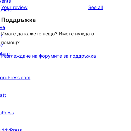
star
vents
1-
reviews
Your review
See all
reviews
onate
star
↗
Поддръжка
reviews
ive
Имате да кажете нещо? Имете нужда от
or
помощ?
he
uture
Разглеждане на форумите за поддръжка
ordPress.com
↗
att
↗
bPress
↗
uddyPress