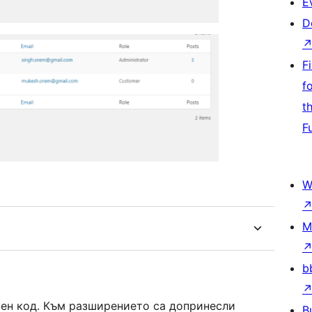
E
D
F
f
t
F
W
M
b
ворен код. Към разширението са допринесли
B