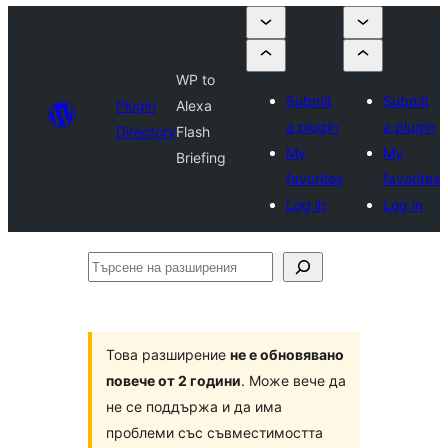
WP to
Submit
Submit
Plugin
Alexa
a plugin
a plugin
Directory
Flash
My
My
Briefing
favorites
favorites
Log in
Log in
Търсене
на
разширения
Това разширение
не е обновявано
повече от 2 години
. Може вече да
не се поддържа и да има
проблеми със съвместимостта