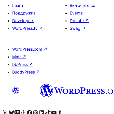
Learn
Включете се
Поддръжка
Events
Developers
Donate
↗
WordPress.tv
↗
Swag
↗
WordPress.com
↗
Matt
↗
bbPress
↗
BuddyPress
↗
Visit our X (formerly Twitter) account
Visit our Bluesky account
Visit our Mastodon account
Visit our Threads account
Посетете нашата страница във Facebook
Посетете нашия профил в Instagram
Посетете нашия профил в LinkedIn
Visit our TikTok account
Visit our YouTube channel
Visit our Tumblr account