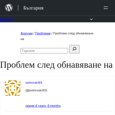
Преминете
България
към
съдържанието.
Форуми
Към
Форуми
/
Проблеми
/
Проблем след обнавяване
съдържанието
на
Търсене
Търсене
за:
във
Проблем след обнавяване на
форумите
ostrovski93
(@ostrovski93)
преди 4 years, 6 months