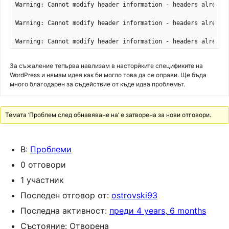
Warning: Cannot modify header information - headers already
Warning: Cannot modify header information - headers already
Warning: Cannot modify header information - headers already
За съжаление тепърва навлизам в насторйките спецификите на
WordPress и нямам идея как би могло това да се оправи. Ще бъда
много благодарен за съдействие от къде идва проблемът.
Темата ‘Проблем след обнавяване на’ е затворена за нови отговори.
В:
Проблеми
0 отговори
1 участник
Последен отговор от:
ostrovski93
Последна активност:
преди 4 years, 6 months
Състояние: Отворена