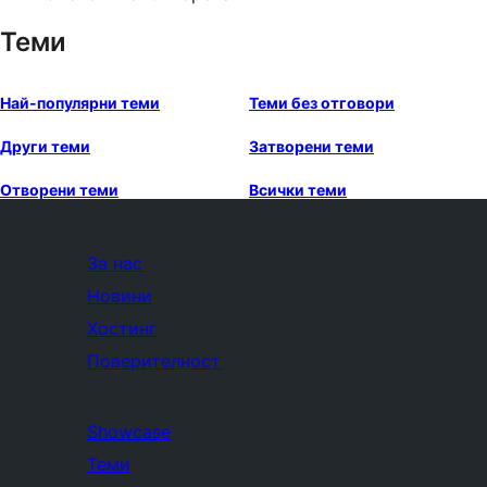
Теми
Най-популярни теми
Теми без отговори
Други теми
Затворени теми
Отворени теми
Всички теми
За нас
Новини
Хостинг
Поверителност
Showcase
Теми