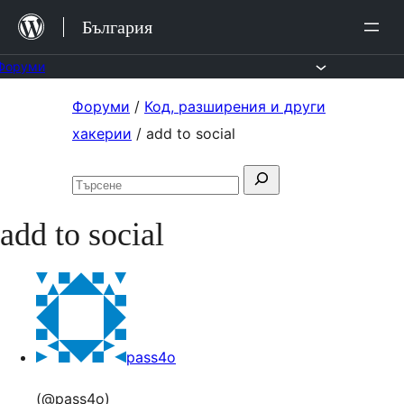
Преминете
България
към
съдържанието.
Форуми
Към
Форуми
/
Код, разширения и други
съдържанието
хакерии
/
add to social
Търсене
Търсене
за:
във
add to social
форумите
pass4o
(@pass4o)