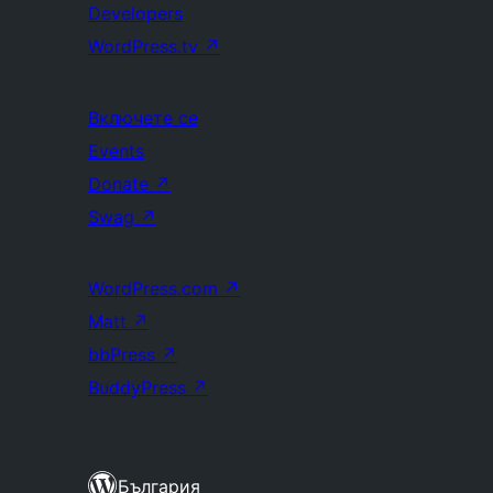
Developers
WordPress.tv
↗
Включете се
Events
Donate
↗
Swag
↗
WordPress.com
↗
Matt
↗
bbPress
↗
BuddyPress
↗
България