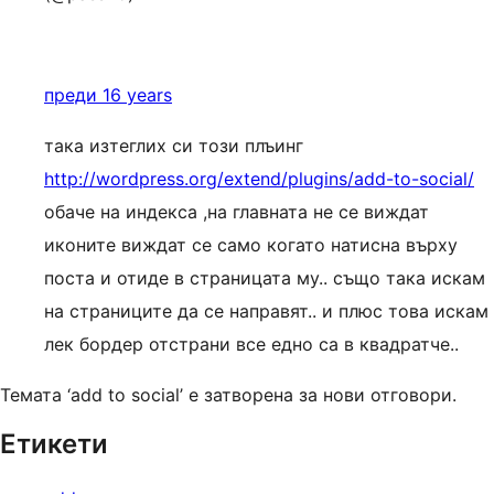
преди 16 years
така изтеглих си този плъинг
http://wordpress.org/extend/plugins/add-to-social/
обаче на индекса ,на главната не се виждат
иконите виждат се само когато натисна върху
поста и отиде в страницата му.. също така искам
на страниците да се направят.. и плюс това искам
лек бордер отстрани все едно са в квадратче..
Темата ‘add to social’ е затворена за нови отговори.
Етикети