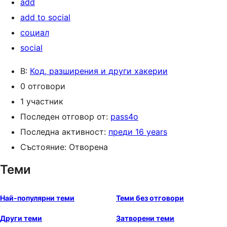
add
add to social
социал
social
В:
Код, разширения и други хакерии
0 отговори
1 участник
Последен отговор от:
pass4o
Последна активност:
преди 16 years
Състояние: Отворена
Теми
Най-популярни теми
Теми без отговори
Други теми
Затворени теми