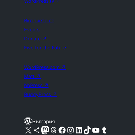
WordPress.tv
↗
Включете се
Events
Donate
↗
Five for the Future
WordPress.com
↗
Matt
↗
bbPress
↗
BuddyPress
↗
България
Visit our X (formerly Twitter) account
Visit our Bluesky account
Visit our Mastodon account
Visit our Threads account
Посетете нашата страница във Facebook
Посетете нашия профил в Instagram
Посетете нашия профил в LinkedIn
Visit our TikTok account
Visit our YouTube channel
Visit our Tumblr account