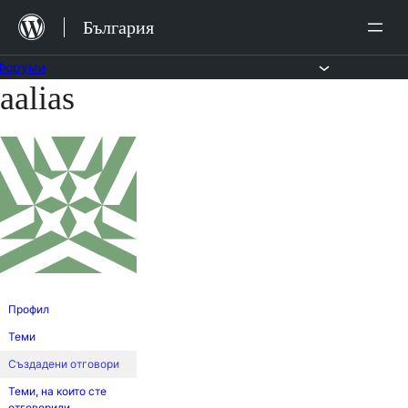
Преминете
България
към
съдържанието.
Форуми
aalias
Към
съдържанието
Профил
Теми
Създадени отговори
Теми, на които сте
отговорили