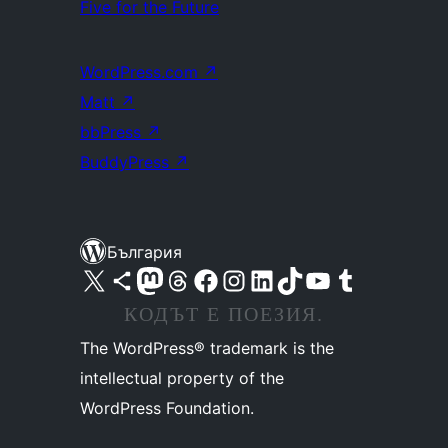
Five for the Future
WordPress.com
↗
Matt
↗
bbPress
↗
BuddyPress
↗
България
Visit our X (formerly Twitter) account
Visit our Bluesky account
Visit our Mastodon account
Visit our Threads account
Посетете нашата страница във Facebook
Посетете нашия профил в Instagram
Посетете нашия профил в LinkedIn
Visit our TikTok account
Visit our YouTube channel
Visit our Tumblr account
КОДЪТ Е ПОЕЗИЯ.
The WordPress® trademark is the
intellectual property of the
WordPress Foundation.