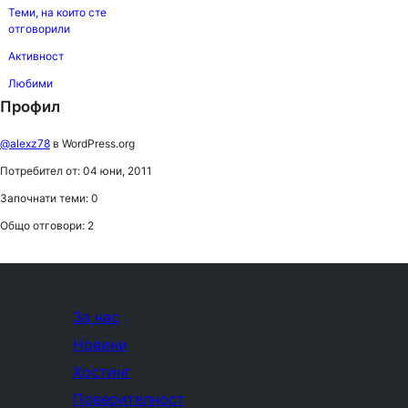
Теми, на които сте
отговорили
Активност
Любими
Профил
@alexz78
в WordPress.org
Потребител от: 04 юни, 2011
Започнати теми: 0
Общо отговори: 2
За нас
Новини
Хостинг
Поверителност