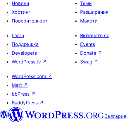
Новини
Теми
Хостинг
Разширения
Поверителност
Макети
Learn
Включете се
Поддръжка
Events
Developers
Donate
↗
WordPress.tv
↗
Swag
↗
WordPress.com
↗
Matt
↗
bbPress
↗
BuddyPress
↗
България