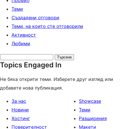
Профил
Теми
Създадени отговори
Теми, на които сте отговорили
Активност
Любими
Search
Topics Engaged In
topics:
Не бяха открити теми. Изберете друг изглед или
добавете нова публикация.
За нас
Showcase
Новини
Теми
Хостинг
Разширения
Поверителност
Макети