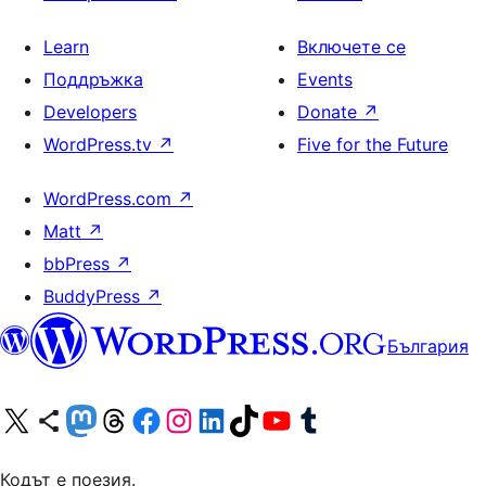
Learn
Включете се
Поддръжка
Events
Developers
Donate
↗
WordPress.tv
↗
Five for the Future
WordPress.com
↗
Matt
↗
bbPress
↗
BuddyPress
↗
България
Visit our X (formerly Twitter) account
Visit our Bluesky account
Visit our Mastodon account
Visit our Threads account
Посетете нашата страница във Facebook
Посетете нашия профил в Instagram
Посетете нашия профил в LinkedIn
Visit our TikTok account
Visit our YouTube channel
Visit our Tumblr account
Кодът е поезия.