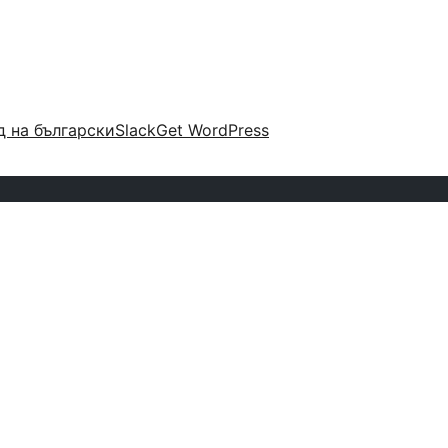
 на български
Slack
Get WordPress