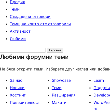
Профил
Теми
Създадени отговори
Теми, на които сте отговорили
Активност
Любими
Search
Любими форумни теми
topics:
Не бяха открити теми. Изберете друг изглед или добав
За нас
Showcase
Learn
Новини
Теми
Поддръ
Хостинг
Разширения
Develop
Поверителност
Макети
WordPres
↗