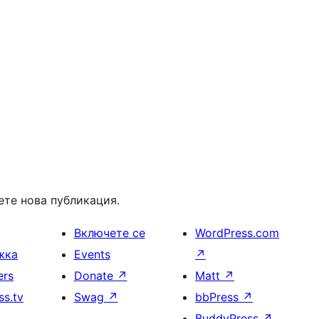
ете нова публикация.
Включете се
WordPress.com
жка
Events
↗
ers
Donate
↗
Matt
↗
s.tv
Swag
↗
bbPress
↗
BuddyPress
↗