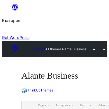
Към
съдържанието
България
Get WordPress
Themes
All themes
Alante Business
Alante Business
ThinkUpThemes