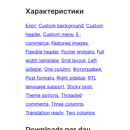
Характеристики
Блог
, 
Custom background
, 
Custom
header
, 
Custom menu
, 
E-
commerce
, 
Featured images
, 
Flexible header
, 
Footer widgets
, 
Full
width template
, 
Grid layout
, 
Left
sidebar
, 
One column
, 
Фотография
, 
Post formats
, 
Right sidebar
, 
RTL
language support
, 
Sticky post
, 
Theme options
, 
Threaded
comments
, 
Three columns
, 
Translation ready
, 
Two columns
Downloads per day