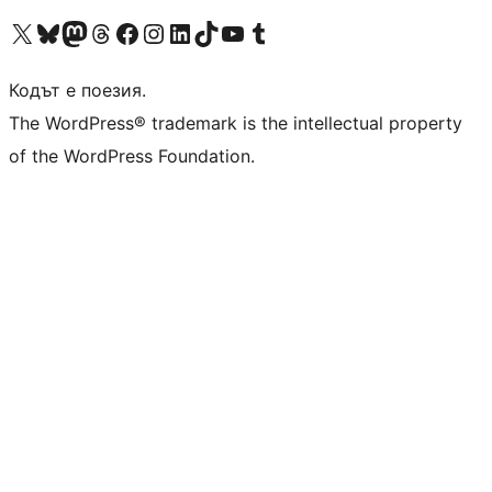
Visit our X (formerly Twitter) account
Visit our Bluesky account
Visit our Mastodon account
Visit our Threads account
Посетете нашата страница във Facebook
Посетете нашия профил в Instagram
Посетете нашия профил в LinkedIn
Visit our TikTok account
Visit our YouTube channel
Visit our Tumblr account
Кодът е поезия.
The WordPress® trademark is the intellectual property
of the WordPress Foundation.