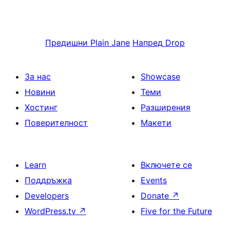
Предишни
Plain Jane
Напред
Drop
За нас
Showcase
Новини
Теми
Хостинг
Разширения
Поверителност
Макети
Learn
Включете се
Поддръжка
Events
Developers
Donate
↗
WordPress.tv
↗
Five for the Future