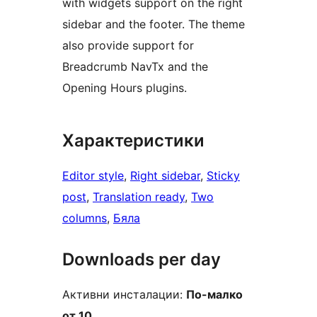
with widgets support on the right
sidebar and the footer. The theme
also provide support for
Breadcrumb NavTx and the
Opening Hours plugins.
Характеристики
Editor style
, 
Right sidebar
, 
Sticky
post
, 
Translation ready
, 
Two
columns
, 
Бяла
Downloads per day
Активни инсталации:
По-малко
от 10