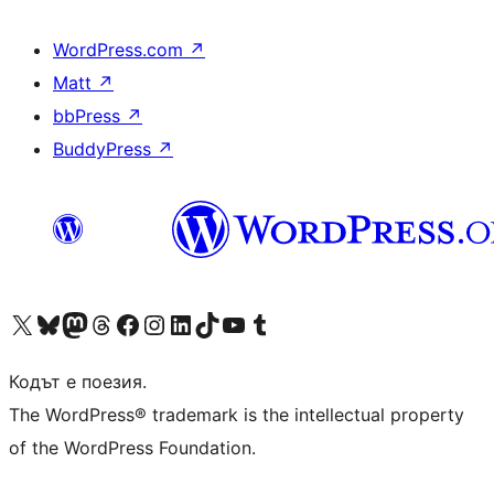
WordPress.com
↗
Matt
↗
bbPress
↗
BuddyPress
↗
Visit our X (formerly Twitter) account
Visit our Bluesky account
Visit our Mastodon account
Visit our Threads account
Посетете нашата страница във Facebook
Посетете нашия профил в Instagram
Посетете нашия профил в LinkedIn
Visit our TikTok account
Visit our YouTube channel
Visit our Tumblr account
Кодът е поезия.
The WordPress® trademark is the intellectual property
of the WordPress Foundation.