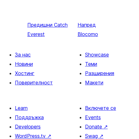
Предишни
Catch
Напред
Everest
Blocomo
За нас
Showcase
Новини
Теми
Хостинг
Разширения
Поверителност
Макети
Learn
Включете се
Поддръжка
Events
Developers
Donate
↗
WordPress.tv
↗
Swag
↗