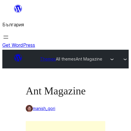
Към
съдържанието
България
Get WordPress
Themes
All themes
Ant Magazine
Ant Magazine
manish_gori