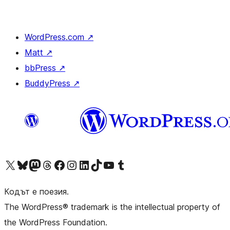
WordPress.com
↗
Matt
↗
bbPress
↗
BuddyPress
↗
Visit our X (formerly Twitter) account
Visit our Bluesky account
Visit our Mastodon account
Visit our Threads account
Посетете нашата страница във Facebook
Посетете нашия профил в Instagram
Посетете нашия профил в LinkedIn
Visit our TikTok account
Visit our YouTube channel
Visit our Tumblr account
Кодът е поезия.
The WordPress® trademark is the intellectual property of
the WordPress Foundation.