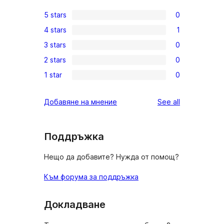
5 stars
0
0
4 stars
1
5-
1
3 stars
0
star
4-
0
reviews
2 stars
0
star
3-
0
review
1 star
0
star
2-
0
reviews
star
1-
reviews
Добавяне на мнение
See all
reviews
star
reviews
Поддръжка
Нещо да добавите? Нужда от помощ?
Към форума за поддръжка
Докладване