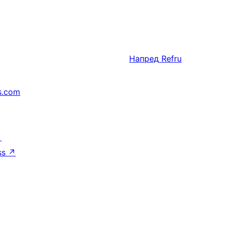
Напред
Refru
s.com
↗
ss
↗