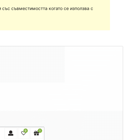
 със съвместимостта когато се използва с
Преглед
Изтегляне
Версия
3.0.0
Last updated
септември 13, 2022
Active installations
30+
PHP version
5.6
Theme homepage