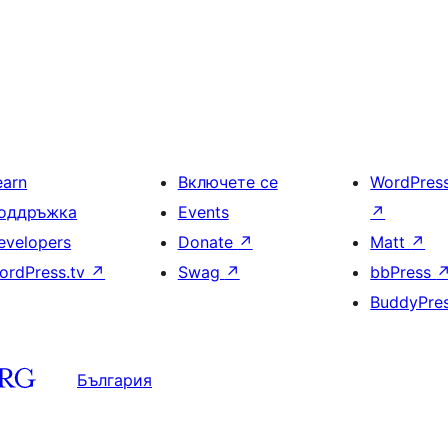
earn
Включете се
WordPres
оддръжка
Events
↗
evelopers
Donate
↗
Matt
↗
ordPress.tv
↗
Swag
↗
bbPress
BuddyPre
България