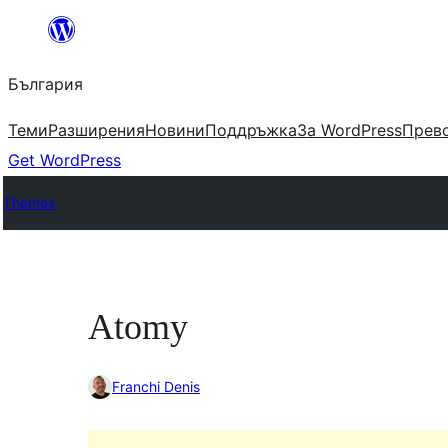
Към
съдържанието
България
Теми
Разширения
Новини
Поддръжка
За WordPress
Прево
Get WordPress
Themes
Atomy
Franchi Denis