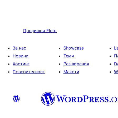
Предишни
Eleto
За нас
Showcase
L
Новини
Теми
П
Хостинг
Разширения
D
Поверителност
Макети
W