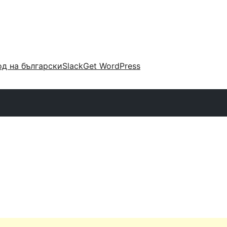
д на български
Slack
Get WordPress