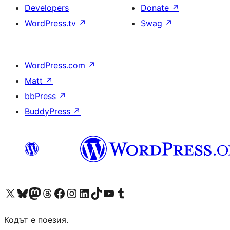
Developers
Donate
↗
WordPress.tv
↗
Swag
↗
WordPress.com
↗
Matt
↗
bbPress
↗
BuddyPress
↗
Visit our X (formerly Twitter) account
Visit our Bluesky account
Visit our Mastodon account
Visit our Threads account
Посетете нашата страница във Facebook
Посетете нашия профил в Instagram
Посетете нашия профил в LinkedIn
Visit our TikTok account
Visit our YouTube channel
Visit our Tumblr account
Кодът е поезия.