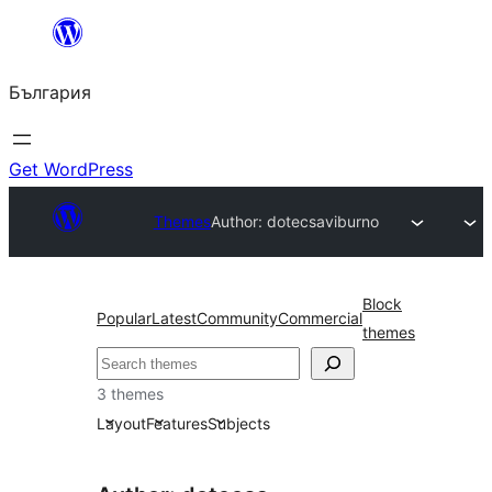
Към
съдържанието
България
Get WordPress
Themes
Author: dotecsa
viburno
Block
Popular
Latest
Community
Commercial
themes
Търсене
3 themes
Layout
Features
Subjects