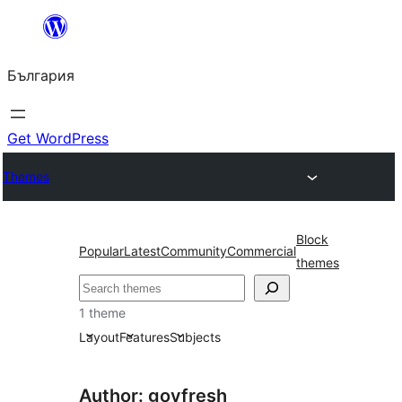
Към
съдържанието
България
Get WordPress
Themes
Block
Popular
Latest
Community
Commercial
themes
Търсене
1 theme
Layout
Features
Subjects
Author: govfresh