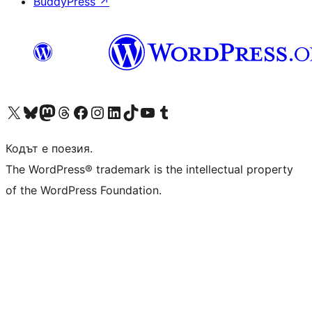
BuddyPress
↗
Visit our X (formerly Twitter) account
Visit our Bluesky account
Visit our Mastodon account
Visit our Threads account
Посетете нашата страница във Facebook
Посетете нашия профил в Instagram
Посетете нашия профил в LinkedIn
Visit our TikTok account
Visit our YouTube channel
Visit our Tumblr account
Кодът е поезия.
The WordPress® trademark is the intellectual property
of the WordPress Foundation.