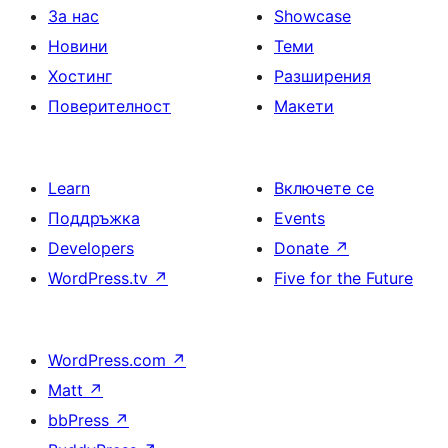
За нас
Showcase
Новини
Теми
Хостинг
Разширения
Поверителност
Макети
Learn
Включете се
Поддръжка
Events
Developers
Donate
↗
WordPress.tv
↗
Five for the Future
WordPress.com
↗
Matt
↗
bbPress
↗