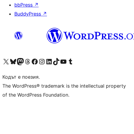
bbPress
↗
BuddyPress
↗
Visit our X (formerly Twitter) account
Visit our Bluesky account
Visit our Mastodon account
Visit our Threads account
Посетете нашата страница във Facebook
Посетете нашия профил в Instagram
Посетете нашия профил в LinkedIn
Visit our TikTok account
Visit our YouTube channel
Visit our Tumblr account
Кодът е поезия.
The WordPress® trademark is the intellectual property
of the WordPress Foundation.