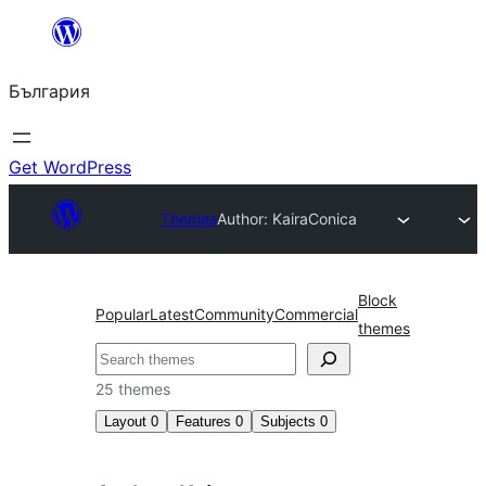
Към
съдържанието
България
Get WordPress
Themes
Author: Kaira
Conica
Block
Popular
Latest
Community
Commercial
themes
Търсене
25 themes
Layout
0
Features
0
Subjects
0