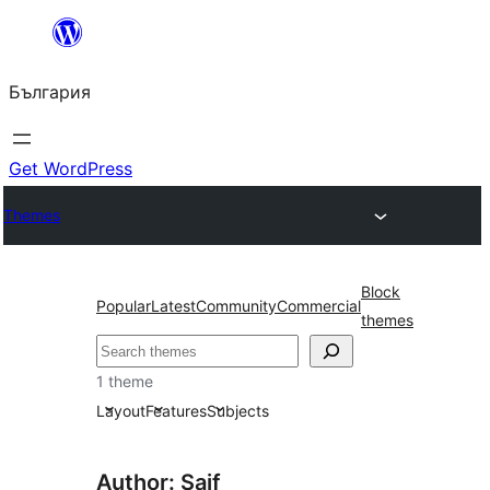
Към
съдържанието
България
Get WordPress
Themes
Block
Popular
Latest
Community
Commercial
themes
Търсене
1 theme
Layout
Features
Subjects
Author: Saif