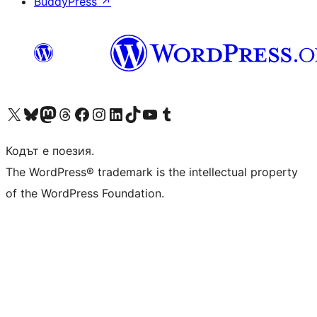
BuddyPress
↗
Visit our X (formerly Twitter) account
Visit our Bluesky account
Visit our Mastodon account
Visit our Threads account
Посетете нашата страница във Facebook
Посетете нашия профил в Instagram
Посетете нашия профил в LinkedIn
Visit our TikTok account
Visit our YouTube channel
Visit our Tumblr account
Кодът е поезия.
The WordPress® trademark is the intellectual property
of the WordPress Foundation.