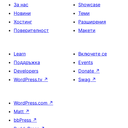
За нас
Showcase
Новини
Теми
Хостинг
Разширения
Поверителност
Макети
Learn
Включете се
Поддръжка
Events
Developers
Donate
↗
WordPress.tv
↗
Swag
↗
WordPress.com
↗
Matt
↗
bbPress
↗