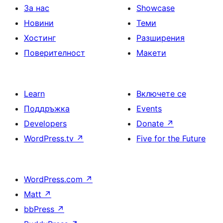
За нас
Showcase
Новини
Теми
Хостинг
Разширения
Поверителност
Макети
Learn
Включете се
Поддръжка
Events
Developers
Donate
↗
WordPress.tv
↗
Five for the Future
WordPress.com
↗
Matt
↗
bbPress
↗