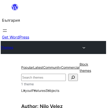
Към
съдържанието
България
Get WordPress
Themes
Block
Popular
Latest
Community
Commercial
themes
Търсене
1 theme
Layout
Features
Subjects
Author: Nilo Velez