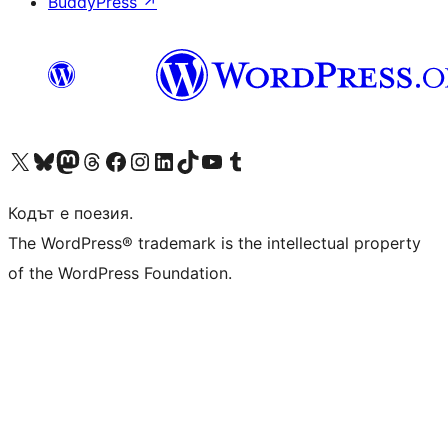
BuddyPress
↗
Visit our X (formerly Twitter) account
Visit our Bluesky account
Visit our Mastodon account
Visit our Threads account
Посетете нашата страница във Facebook
Посетете нашия профил в Instagram
Посетете нашия профил в LinkedIn
Visit our TikTok account
Visit our YouTube channel
Visit our Tumblr account
Кодът е поезия.
The WordPress® trademark is the intellectual property
of the WordPress Foundation.