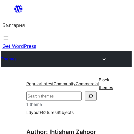
Към
съдържанието
България
Get WordPress
Themes
Block
Popular
Latest
Community
Commercial
themes
Търсене
1 theme
Layout
Features
Subjects
Author: Ihtisham Zahoor