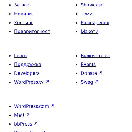
За нас
Showcase
Новини
Теми
Хостинг
Разширения
Поверителност
Макети
Learn
Включете се
Поддръжка
Events
Developers
Donate
↗
WordPress.tv
↗
Swag
↗
WordPress.com
↗
Matt
↗
bbPress
↗