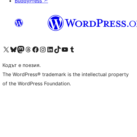
BuddyPress
↗
Visit our X (formerly Twitter) account
Visit our Bluesky account
Visit our Mastodon account
Visit our Threads account
Посетете нашата страница във Facebook
Посетете нашия профил в Instagram
Посетете нашия профил в LinkedIn
Visit our TikTok account
Visit our YouTube channel
Visit our Tumblr account
Кодът е поезия.
The WordPress® trademark is the intellectual property
of the WordPress Foundation.