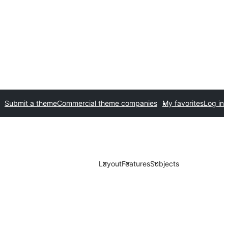
Submit a theme
Commercial theme companies
My favorites
Log in
Layout
Features
Subjects