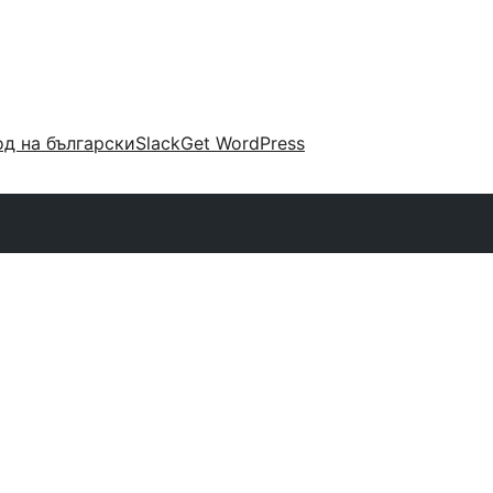
д на български
Slack
Get WordPress