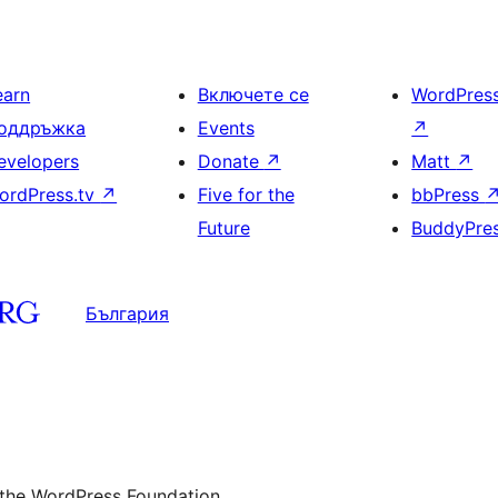
earn
Включете се
WordPres
оддръжка
Events
↗
evelopers
Donate
↗
Matt
↗
ordPress.tv
↗
Five for the
bbPress
Future
BuddyPre
България
 the WordPress Foundation.