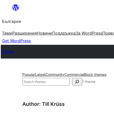
Към
съдържанието
България
Теми
Разширения
Новини
Поддръжка
За WordPress
Прево
Get WordPress
Themes
Popular
Latest
Community
Commercial
Block themes
Търсене
1 theme
Author: Till Krüss