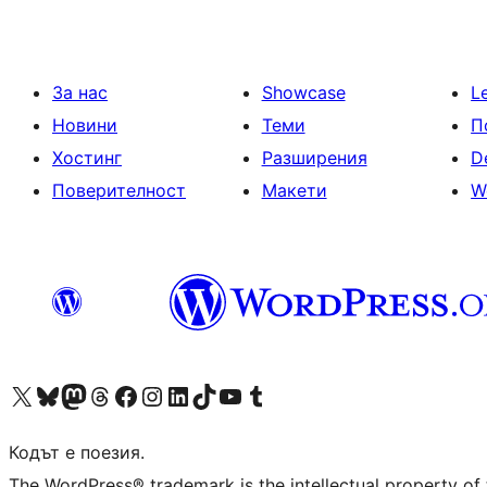
За нас
Showcase
L
Новини
Теми
П
Хостинг
Разширения
D
Поверителност
Макети
W
Visit our X (formerly Twitter) account
Visit our Bluesky account
Visit our Mastodon account
Visit our Threads account
Посетете нашата страница във Facebook
Посетете нашия профил в Instagram
Посетете нашия профил в LinkedIn
Visit our TikTok account
Visit our YouTube channel
Visit our Tumblr account
Кодът е поезия.
The WordPress® trademark is the intellectual property of