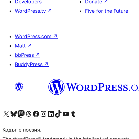
Developers
Donate
↗
WordPress.tv
↗
Five for the Future
WordPress.com
↗
Matt
↗
bbPress
↗
BuddyPress
↗
Visit our X (formerly Twitter) account
Visit our Bluesky account
Visit our Mastodon account
Visit our Threads account
Посетете нашата страница във Facebook
Посетете нашия профил в Instagram
Посетете нашия профил в LinkedIn
Visit our TikTok account
Visit our YouTube channel
Visit our Tumblr account
Кодът е поезия.