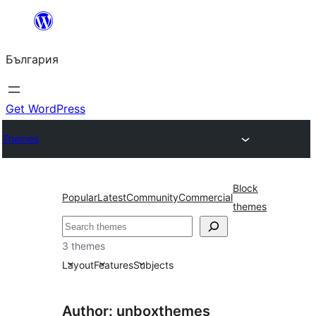
Към
съдържанието
България
Get WordPress
Themes
Block
Popular
Latest
Community
Commercial
themes
Търсене
3 themes
Layout
Features
Subjects
Author: unboxthemes