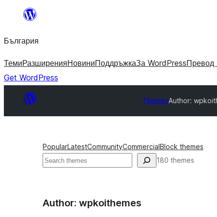
Към
съдържанието
България
Теми
Разширения
Новини
Поддръжка
За WordPress
Превод 
Get WordPress
Themes
Author: wpkoi
Popular
Latest
Community
Commercial
Block themes
Търсене
180 themes
Author: wpkoithemes