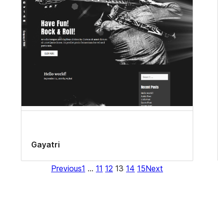
Gayatri
Previous
1
…
11
12
13
14
15
Next