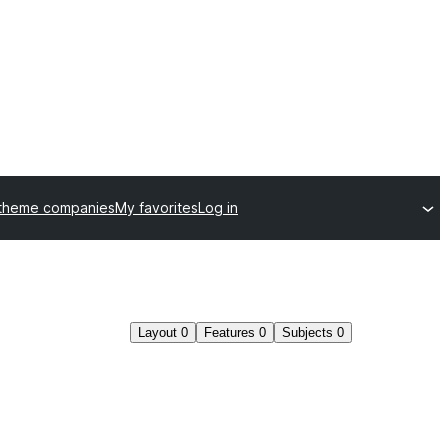
 theme companies
My favorites
Log in
Layout
0
Features
0
Subjects
0