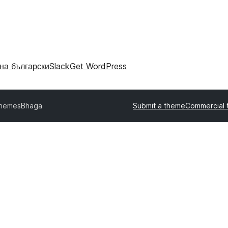
на български
Slack
Get WordPress
themes
Bhaga
Submit a theme
Commercial