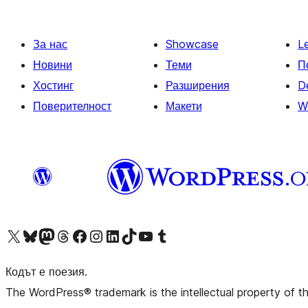
За нас
Showcase
L
Новини
Теми
П
Хостинг
Разширения
D
Поверителност
Макети
W
Visit our X (formerly Twitter) account
Visit our Bluesky account
Visit our Mastodon account
Visit our Threads account
Посетете нашата страница във Facebook
Посетете нашия профил в Instagram
Посетете нашия профил в LinkedIn
Visit our TikTok account
Visit our YouTube channel
Visit our Tumblr account
Кодът е поезия.
The WordPress® trademark is the intellectual property of 