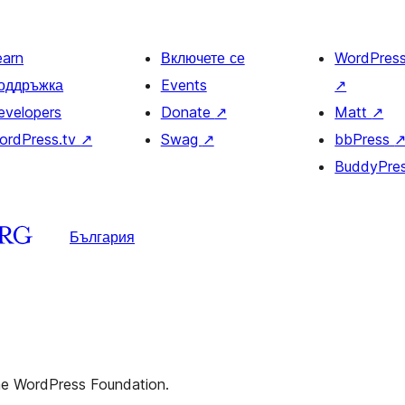
earn
Включете се
WordPres
оддръжка
Events
↗
evelopers
Donate
↗
Matt
↗
ordPress.tv
↗
Swag
↗
bbPress
BuddyPre
България
the WordPress Foundation.