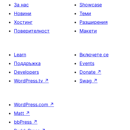
За нас
Showcase
Новини
Теми
Хостинг
Разширения
Поверителност
Макети
Learn
Включете се
Поддръжка
Events
Developers
Donate
↗
WordPress.tv
↗
Swag
↗
WordPress.com
↗
Matt
↗
bbPress
↗