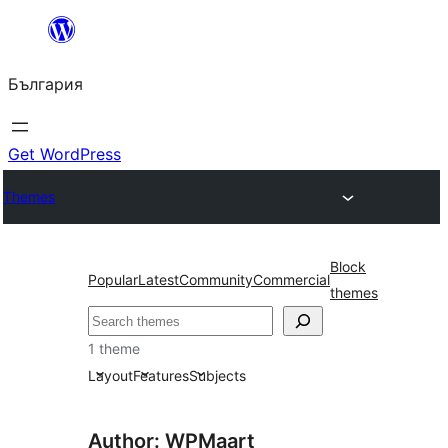
Към
съдържанието
България
Get WordPress
Themes
Block
Popular
Latest
Community
Commercial
themes
Търсене
1 theme
Layout
Features
Subjects
Author: WPMaart