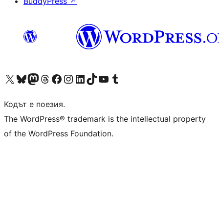
BuddyPress
↗
Visit our X (formerly Twitter) account
Visit our Bluesky account
Visit our Mastodon account
Visit our Threads account
Посетете нашата страница във Facebook
Посетете нашия профил в Instagram
Посетете нашия профил в LinkedIn
Visit our TikTok account
Visit our YouTube channel
Visit our Tumblr account
Кодът е поезия.
The WordPress® trademark is the intellectual property
of the WordPress Foundation.