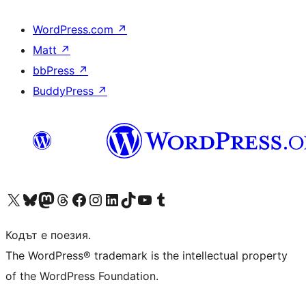
WordPress.com
↗
Matt
↗
bbPress
↗
BuddyPress
↗
Visit our X (formerly Twitter) account
Visit our Bluesky account
Visit our Mastodon account
Visit our Threads account
Посетете нашата страница във Facebook
Посетете нашия профил в Instagram
Посетете нашия профил в LinkedIn
Visit our TikTok account
Visit our YouTube channel
Visit our Tumblr account
Кодът е поезия.
The WordPress® trademark is the intellectual property
of the WordPress Foundation.