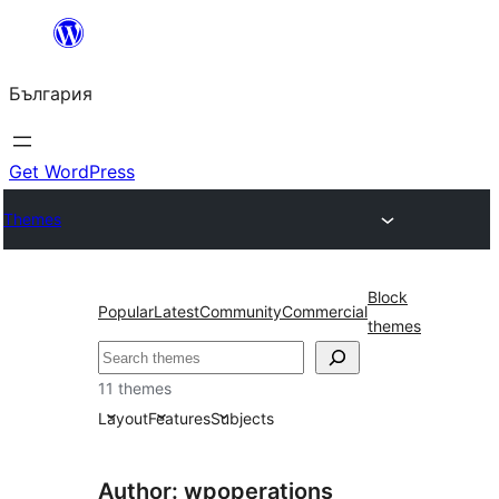
Към
съдържанието
България
Get WordPress
Themes
Block
Popular
Latest
Community
Commercial
themes
Търсене
11 themes
Layout
Features
Subjects
Author: wpoperations