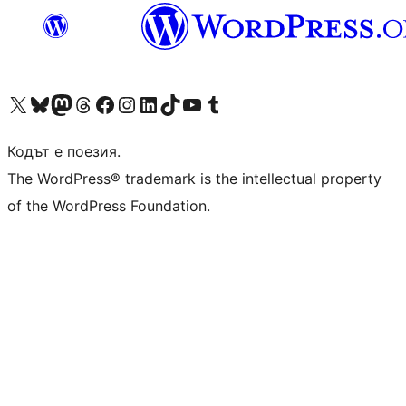
Visit our X (formerly Twitter) account
Visit our Bluesky account
Visit our Mastodon account
Visit our Threads account
Посетете нашата страница във Facebook
Посетете нашия профил в Instagram
Посетете нашия профил в LinkedIn
Visit our TikTok account
Visit our YouTube channel
Visit our Tumblr account
Кодът е поезия.
The WordPress® trademark is the intellectual property
of the WordPress Foundation.