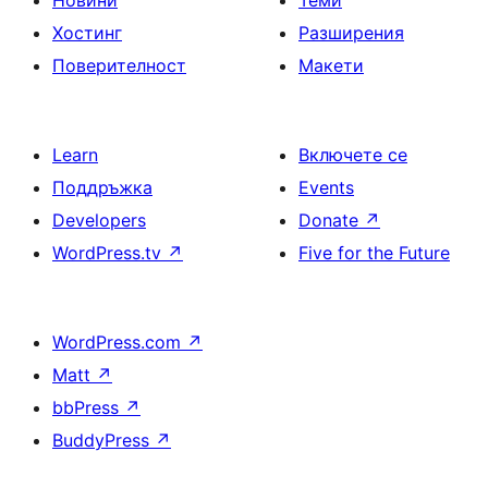
Новини
Теми
Хостинг
Разширения
Поверителност
Макети
Learn
Включете се
Поддръжка
Events
Developers
Donate
↗
WordPress.tv
↗
Five for the Future
WordPress.com
↗
Matt
↗
bbPress
↗
BuddyPress
↗