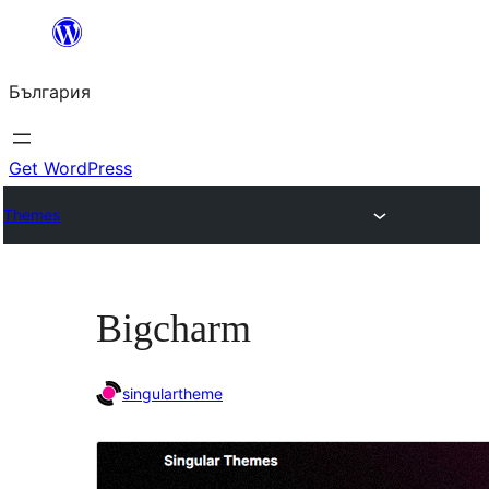
Към
съдържанието
България
Get WordPress
Themes
Bigcharm
singulartheme