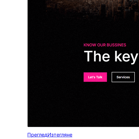
Преглед
Изтегляне