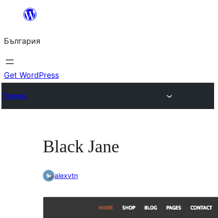
Към
съдържанието
България
Get WordPress
Themes
Black Jane
alexvtn