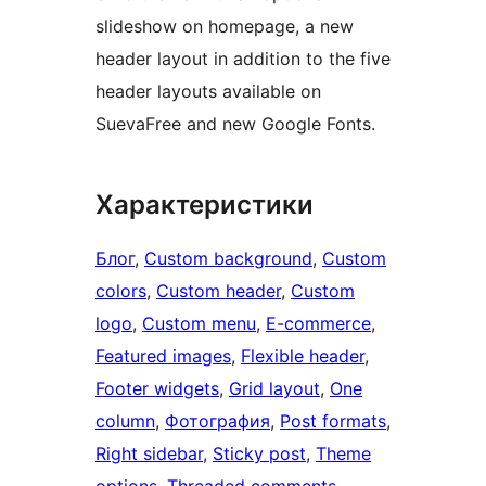
slideshow on homepage, a new
header layout in addition to the five
header layouts available on
SuevaFree and new Google Fonts.
Характеристики
Блог
, 
Custom background
, 
Custom
colors
, 
Custom header
, 
Custom
logo
, 
Custom menu
, 
E-commerce
, 
Featured images
, 
Flexible header
, 
Footer widgets
, 
Grid layout
, 
One
column
, 
Фотография
, 
Post formats
, 
Right sidebar
, 
Sticky post
, 
Theme