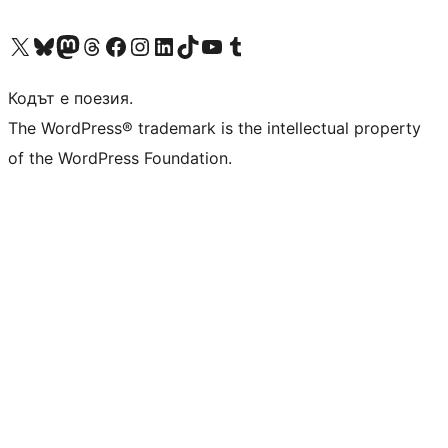
Visit our X (formerly Twitter) account
Visit our Bluesky account
Visit our Mastodon account
Visit our Threads account
Посетете нашата страница във Facebook
Посетете нашия профил в Instagram
Посетете нашия профил в LinkedIn
Visit our TikTok account
Visit our YouTube channel
Visit our Tumblr account
Кодът е поезия.
The WordPress® trademark is the intellectual property
of the WordPress Foundation.