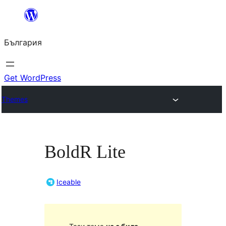
Към
съдържанието
България
Get WordPress
Themes
BoldR Lite
Iceable