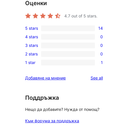
Оценки
4.7
out of 5 stars.
5 stars
14
14
4 stars
0
5-
0
3 stars
0
star
4-
0
reviews
2 stars
0
star
3-
0
reviews
1 star
1
star
2-
1
reviews
star
1-
reviews
Добавяне на мнение
See all
reviews
star
review
Поддръжка
Нещо да добавите? Нужда от помощ?
Към форума за поддръжка