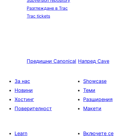
Subversion repository
Разглеждане в Trac
Trac tickets
Предишни
Canonical
Напред
Cave
За нас
Showcase
Новини
Теми
Хостинг
Разширения
Поверителност
Макети
Learn
Включете се