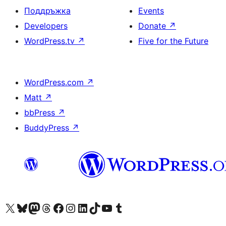
Поддръжка
Events
Developers
Donate
↗
WordPress.tv
↗
Five for the Future
WordPress.com
↗
Matt
↗
bbPress
↗
BuddyPress
↗
Visit our X (formerly Twitter) account
Visit our Bluesky account
Visit our Mastodon account
Visit our Threads account
Посетете нашата страница във Facebook
Посетете нашия профил в Instagram
Посетете нашия профил в LinkedIn
Visit our TikTok account
Visit our YouTube channel
Visit our Tumblr account